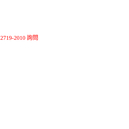
機
LG掃地機吸塵器
其他掃拖地機
其他
19-2010 詢問
材
環境調節家電
辦公生活/茶水
間