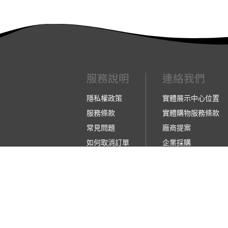
服務說明
連絡我們
隱私權政策
實體展示中心位置
服務條款
實體購物服務條款
常見問題
廠商提案
如何取消訂單
企業採購
如何退換貨
訂閱486電子報
【營業人名稱:包昇股份有限公司】 【統一編號:5
©2026 包昇股份有限公司 版權所有