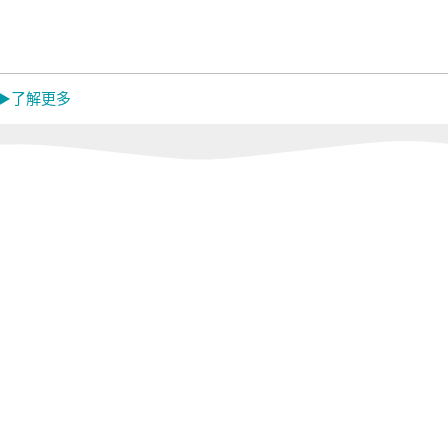
Mistral 美寧
中央牌
蓓舒
MON
嬌
 ▶了解更多
EL
韓國 Catchmop
日本 金鳥
日本 
KINCHO
Dainic
活館
Concern 康生健康
闔樂泰｜LEPAO
ikiik
館
樂寶｜GOLD
LIFE
Sunlus 三樂事｜
怪獸居家生活館
RONE
TANITA｜MUVA
燈具
r
meekee米騏創新
tokuyo｜
Panasonic｜
HEALTHPIT