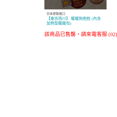
消耗品配件專區
日本原裝進口
【東京西川】 暖暖狗抱枕 (內含
加熱型暖暖包)
LG原廠全方位尊
LG空氣清淨
該商品已售罄，請來電客服 (02)27
榮保養服務
淨水器濾心
其他
商務通
數位會議設備
事務設備/耗