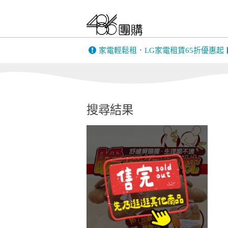
FIESTA｜嘉年華
only 美第
BIGGER DESIGN
家電輕鬆租．LG家電租賃65折優惠起
韓國 THE LO
英國 Gtech｜美國
康銀健康生
Bissell
搜尋結果
MUFU機車行車
PINOH 品諾
記錄器
全家安FamiClean
蒙恬PenPowe