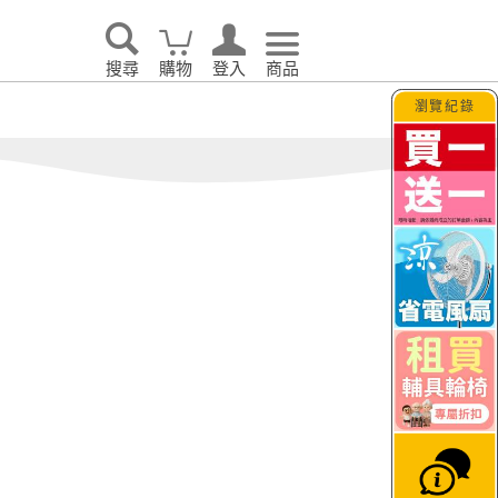
眠｜
o’rest 歐瑞思舒眠
TAGUT夢特
生活
搜尋
購物
登入
商品
瀏覽紀錄
告別耗電怪獸！LG 
大日
JETFI Wifi分享器
hi
｜eSIM卡
KINYO
i 伊崎
VER 照明
PhotoFast｜Timo