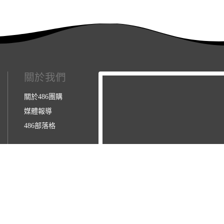
關於我們
關於486團購
媒體報導
486部落格
3123157】