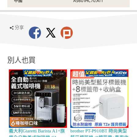
分享
別人也買
義大利Giaretti Barista A1+旗
brother PT-P910BT 時尚美型
L
艦全自動義式咖啡機 GI-
藍牙標籤機 (8標籤帶+專用收
二