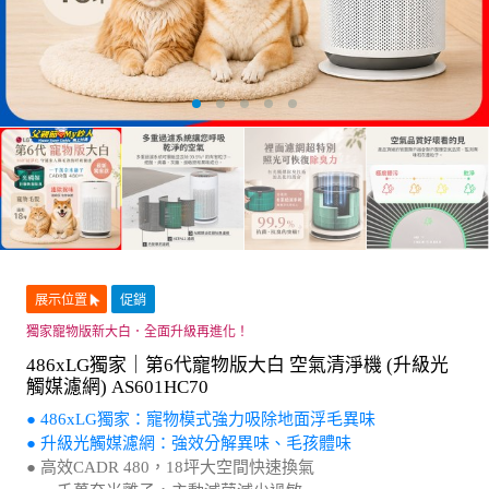
展示位置
促銷
獨家寵物版新大白．全面升級再進化！
486xLG獨家｜第6代寵物版大白 空氣清淨機 (升級光
觸媒濾網) AS601HC70
● 486xLG獨家：寵物模式強力吸除地面浮毛異味
● 升級光觸媒濾網：強效分解異味、毛孩體味
● 高效CADR 480，18坪大空間快速換氣
● 一千萬奈米離子，主動滅菌減少過敏