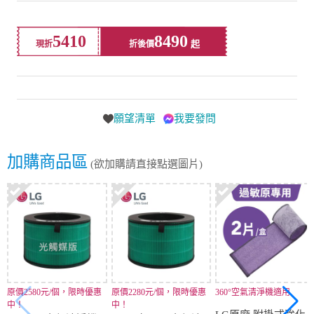
5410
8490
現折
折後價
願望清單
我要發問
加購商品區
(欲加購請直接點選圖片)
原價2580元/個，限時優惠
原價2280元/個，限時優惠
360°空氣清淨機適用
中！
中！
LG原廠 附掛式強化