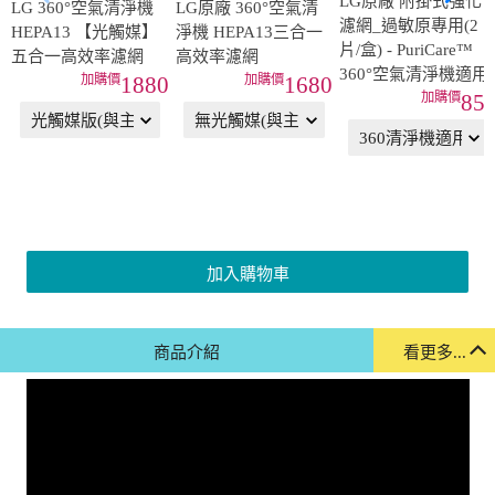
LG 360°空氣清淨機
LG原廠 360°空氣清
濾網_過敏原專用(2
HEPA13 【光觸媒】
淨機 HEPA13三合一
片/盒) - PuriCare™
五合一高效率濾網
高效率濾網
360°空氣清淨機適用
1880
1680
85
加入購物車
商品介紹
看更多...