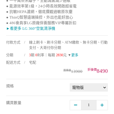
● 能源效率第1級，24小時長效開啟超省電
● 抗敏HEPA濾網，徹底攔截過敏原灰塵
● ThinQ智慧遠端操控，外出也能好放心
● 486會員享LG原廠保養服務VIP專屬折扣
►看更多 LG 360°空氣清淨機
付款方式
線上刷卡、刷卡分期、ATM繳款、無卡分期、行動
支付、大哥付你分期
分期
3
期
0
利率｜每期
2830
元 ▼
更多
配送方式
宅配
8490
13900
規格
購買數量