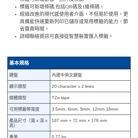
標籤可新增條碼,包括QR碼及1維條碼。
經過改進的現代感使用者介面，不但易於使用，更
具備能快速重新列印已儲存或常用標籤的能力，節
省寶貴時間。
詳細聯絡資訊可直接從智慧裝置匯入標籤。
基本規格
鍵盤
內建中英文鍵盤
顯示類型
20-character x 2 lines
媒體類型
TZe tape
可用標籤帶寬度
3.5mm, 6mm, 9mm, 12mm,18mm
產品尺寸（寬 x 深 x
187 mm × 72 mm × 178 mm
高）
重量
0.77 kg