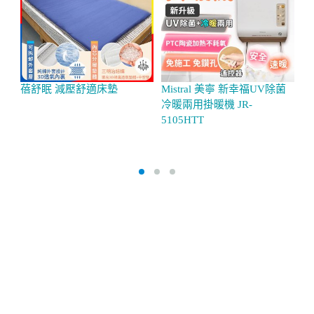
蓓舒眠 減壓舒適床墊
Mistral 美寧 新幸福UV除菌
【
冷暖兩用掛暖機 JR-
閣
5105HTT
角
套
藍