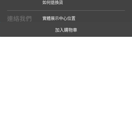
如何退換貨
連絡我們
實體展示中心位置
實體購物服務條款
加入購物車
廠商提案
企業採購
訂閱486電子報
關於我們
關於486團購
媒體報導
486部落格
【營業人名稱:包昇股份有限公司】 【統一編號:53123157】
©2026 包昇股份有限公司 版權所有