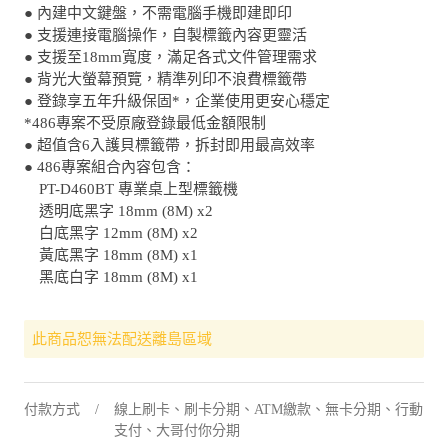
● 內建中文鍵盤，不需電腦手機即建即印
● 支援連接電腦操作，自製標籤內容更靈活
● 支援至18mm寬度，滿足各式文件管理需求
● 背光大螢幕預覽，精準列印不浪費標籤帶
● 登錄享五年升級保固*，企業使用更安心穩定
*486專案不受原廠登錄最低金額限制
● 超值含6入護貝標籤帶，拆封即用最高效率
● 486專案組合內容包含：
PT-D460BT 專業桌上型標籤機
透明底黑字 18mm (8M) x2
白底黑字 12mm (8M) x2
黃底黑字 18mm (8M) x1
黑底白字 18mm (8M) x1
此商品恕無法配送離島區域
付款方式
線上刷卡、刷卡分期、ATM繳款、無卡分期、行動
支付、大哥付你分期