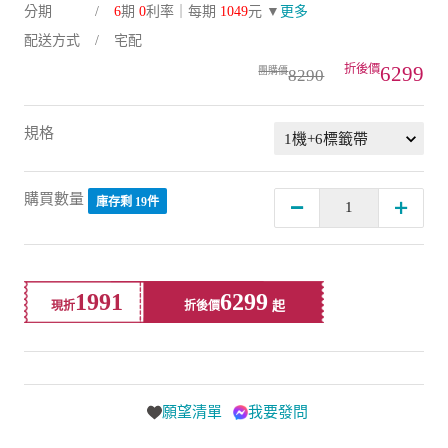
分期
6
期
0
利率｜每期
1049
元 ▼
更多
配送方式
宅配
6299
8290
規格
購買數量
庫存剩 19件
1991
6299
現折
折後價
願望清單
我要發問