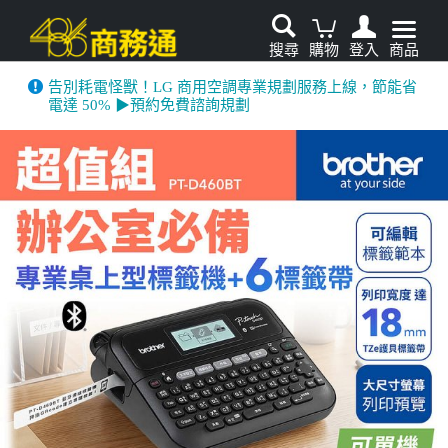
搜尋
購物
登入
商品
告別耗電怪獸！LG 商用空調專業規劃服務上線，節能省
電達 50% ▶預約免費諮詢規劃