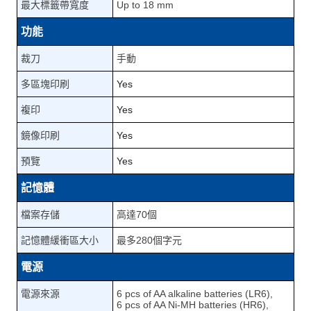
最大標籤帶寬度
Up to 18 mm
功能
裁刀
手動
多區塊印刷
Yes
複印
Yes
鏡像印刷
Yes
預覽
Yes
記憶體
檔案存儲
高達70個
記憶體緩衝區大小
最多280個字元
電源
電源來源
6 pcs of AA alkaline batteries (LR6),
6 pcs of AA Ni-MH batteries (HR6),