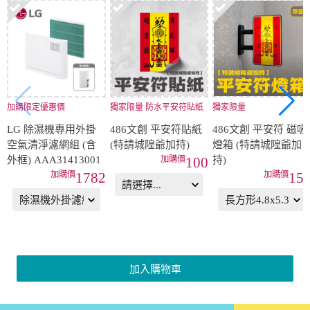
加購限定優惠價
獨家限量 防水平安符貼紙
獨家限量
LG 除濕機專用外掛
486文創 平安符貼紙
486文創 平安符 磁吸
空氣清淨濾網組 (含
(特請城隍爺加持)
燈箱 (特請城隍爺加
外框) AAA31413001
持)
100
1782
15
加入購物車