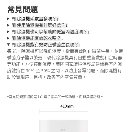
常見問題
除濕機耗電量多嗎？↓
問
使用除濕機有什麼好處？
↓
問
除濕機也可以幫助降低室內溫度嗎？
↓
問
除濕機能有效乾衣嗎？
↓
問
除濕機能有效防止黴菌生長嗎？
↓
問
能，除濕機可以降低濕度，從而有效防止黴菌生長，並使
答
黴菌孢子難以繁殖。現代除濕機具有自動重新啟動和定時器
等功能，方便控制濕度。美國國家環境保護局建議將室內濕
度維持在 30% 至 50% 之間，以防止發霉問題，而除濕機有
助於實現這一目標，改善室內空氣質量。
*常見問題描述的是 LG 電子產品的一般功能，而非具體功能。