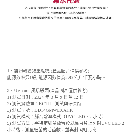
1、雙迴轉變頻壓縮機 (產品圖片僅供參考)
能源效率第1級, 能源因數值為2.99公升/千瓦小時。
2、UVnano-風扇殺菌(產品圖片僅供參考)
1) 測試日期：2024 年 3 月 9 日至 12 日
2) 測試實驗室：KOTITI 測試與研究所
3) 測試型號：DD14GMWE0.AHK
4) 測試模式：靜音除溼模式（UVC LED，2 小時）
5) 測試方法：將特定細菌放置於風扇葉片上照射UVC LED 2
小時後，測量細菌的活菌數，並與對照組比較