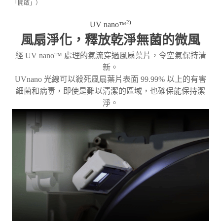
「開啟」）
2)
UV nano
™
風扇淨化，釋放乾淨無菌的微風
經 UV nano™ 處理的氣流穿過風扇葉片，令空氣保持清
新。
UVnano 光線可以殺死風扇葉片表面 99.99% 以上的有害
細菌和病毒，即使是難以清潔的區域，也確保能保持潔
淨。