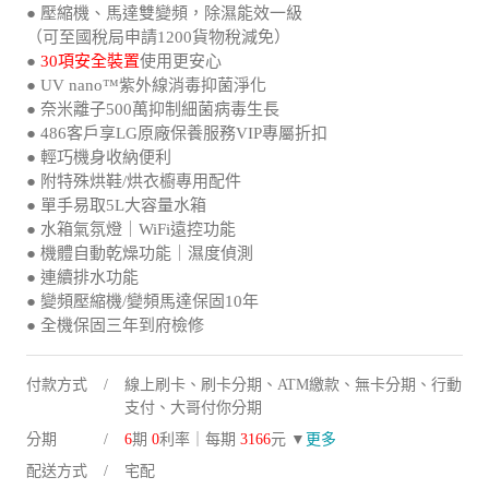
● 壓縮機、馬達雙變頻，除濕能效一級
（可至國稅局申請1200貨物稅減免）
●
30項安全裝置
使用更安心
● UV nano™紫外線消毒抑菌淨化
● 奈米離子500萬抑制細菌病毒生長
● 486客戶享LG原廠保養服務VIP專屬折扣
● 輕巧機身收納便利
● 附特殊烘鞋/烘衣櫥專用配件
● 單手易取5L大容量水箱
● 水箱氣氛燈｜WiFi遠控功能
● 機體自動乾燥功能｜濕度偵測
● 連續排水功能
● 變頻壓縮機/變頻馬達保固10年
● 全機保固三年到府檢修
付款方式
線上刷卡、刷卡分期、ATM繳款、無卡分期、行動
支付、大哥付你分期
分期
6
期
0
利率｜每期
3166
元 ▼
更多
配送方式
宅配