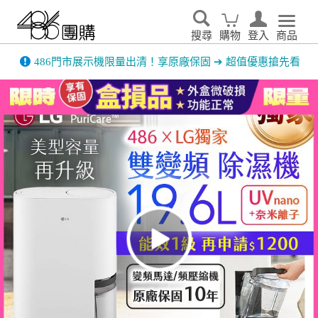
搜尋
購物
登入
商品
先看
家電輕鬆租．LG家電租賃65折優惠起 ▶了解更多