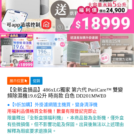
展示位置
促銷
【全新盒損品】486xLG獨家 第六代 PuriCare™ 雙變
頻除濕機19.6公升 時尚款 白色 DD201MWE0
●【9折加購】外掛濾網隨主機買，變身清淨機
用福利品價格買全新機！數量有限登記完即止
限量釋出『全新盒損福利機』，本商品皆為全新機，僅外盒
有些微損傷，但不影響功能及保固。出貨後無法以上述理由
解釋為瑕疵要求退換貨。