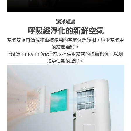
潔淨過濾
呼吸經淨化的新鮮空氣
空氣穿過可清洗和重複使用的空氣濾淨濾網，減少空氣中
的灰塵顆粒。
3)
*增添 HEPA 13 濾網
可以提供更精密的多層過濾，以創
造更清新的環境。