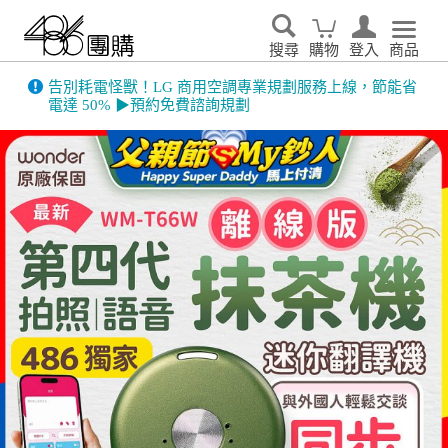
搜尋
購物
登入
商品
486門市展示機限量出清！享原廠保固 ➔ 超值優惠搶先看