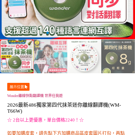
展示位置
Wonder離線快點翻譯機 世界任我遊
2026最新486獨家第四代抹茶迷你離線翻譯機(WM-
T66W)
☆ 2台以上更優惠，單台價格2240！☆
如要加購皮套，請先點下方加購商品區皮套圖片打勾，再點
加入購物車