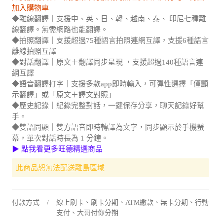
◆離線翻譯｜支援中、英、日、韓、越南、泰、 印尼七種離
線翻譯。無需網路也能翻譯。
◆拍照翻譯｜支援超過75種語言拍照連網互譯，支援6種語言
離線拍照互譯
◆對話翻譯｜原文＋翻譯同步呈現 ，支援超過140種語言連
網互譯
◆語音翻譯打字｜支援多款app即時輸入，可彈性選擇「僅顯
示翻譯」或「原文＋譯文對照」
◆歷史記錄｜紀錄完整對話，一鍵保存分享，聊天記錄好幫
手。
◆雙語同顯｜雙方語音即時轉譯為文字，同步顯示於手機螢
幕，單次對話時長為 1 分鐘。
▶ 點我看更多旺德精選商品
此商品恕無法配送離島區域
付款方式
線上刷卡、刷卡分期、ATM繳款、無卡分期、行動
支付、大哥付你分期
分期
3
期
0
利率｜每期
796
元 ▼
更多