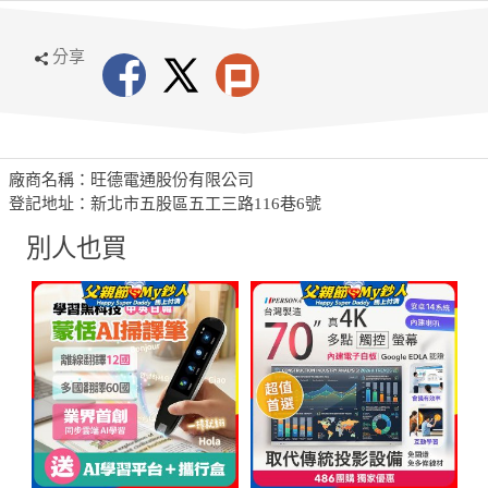
分享
廠商名稱：旺德電通股份有限公司
登記地址：新北市五股區五工三路116巷6號
別人也買
蒙恬Ai掃譯筆
PERSONA 70型 KTA-PRO-
【