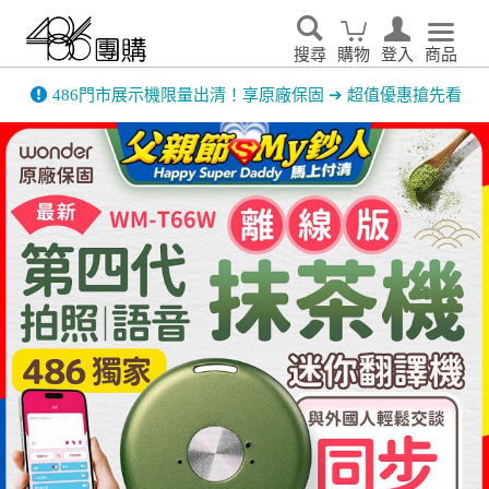
搜尋
購物
登入
商品
先看
家電輕鬆租．LG家電租賃65折優惠起 ▶了解更多