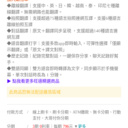
◆離線翻譯｜支援中、英、日、韓、越南、泰、 印尼七種離
線翻譯。無需網路也能翻譯。
◆拍照翻譯｜支援超過75種語言拍照連網互譯，支援6種語言
離線拍照互譯
◆對話翻譯｜原文＋翻譯同步呈現 ，支援超過140種語言連
網互譯
◆語音翻譯打字｜支援多款app即時輸入，可彈性選擇「僅顯
示翻譯」或「原文＋譯文對照」
◆歷史記錄｜紀錄完整對話，一鍵保存分享，聊天記錄好幫
手。
◆雙語同顯｜雙方語音即時轉譯為文字，同步顯示於手機螢
幕，單次對話時長為 1 分鐘。
▶ 點我看更多旺德精選商品
此商品恕無法配送離島區域
付款方式
線上刷卡、刷卡分期、ATM繳款、無卡分期、行動
支付、大哥付你分期
分期
3
期
0
利率｜每期
796
元 ▼
更多