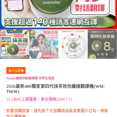
展示位置
Wonder離線快點翻譯機 世界任我遊
2026最新486獨家第四代抹茶迷你離線翻譯機(WM-
T66W)
☆ 2台以上更優惠，單台價格2240！☆
如要加購皮套，請先點下方加購商品區皮套圖片打勾，再點
加入購物車