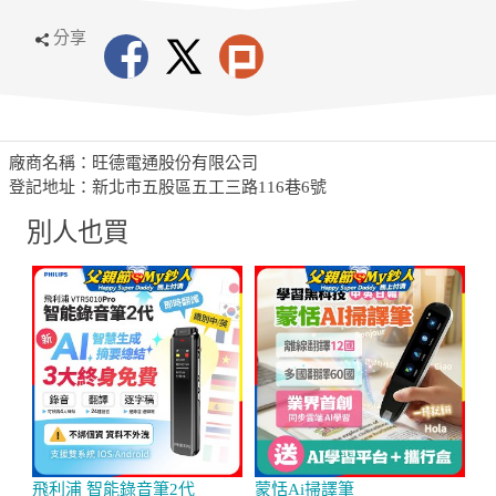
分享
廠商名稱：旺德電通股份有限公司
登記地址：新北市五股區五工三路116巷6號
別人也買
飛利浦 智能錄音筆2代
蒙恬Ai掃譯筆
W