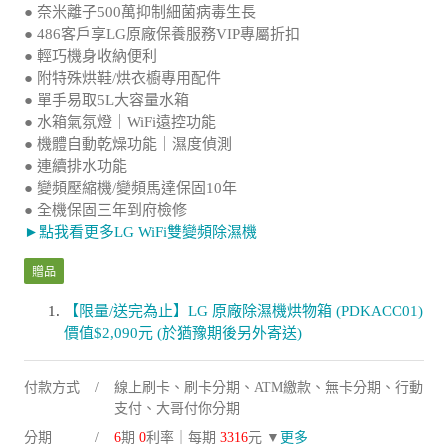
● 奈米離子500萬抑制細菌病毒生長
● 486客戶享LG原廠保養服務VIP專屬折扣
● 輕巧機身收納便利
● 附特殊烘鞋/烘衣櫥專用配件
● 單手易取5L大容量水箱
● 水箱氣氛燈｜WiFi遠控功能
● 機體自動乾燥功能｜濕度偵測
● 連續排水功能
● 變頻壓縮機/變頻馬達保固10年
● 全機保固三年到府檢修
►點我看更多LG WiFi雙變頻除濕機
贈品
【限量/送完為止】LG 原廠除濕機烘物箱 (PDKACC01)
價值$2,090元 (於猶豫期後另外寄送)
付款方式
線上刷卡、刷卡分期、ATM繳款、無卡分期、行動
支付、大哥付你分期
分期
6
期
0
利率｜每期
3316
元 ▼
更多