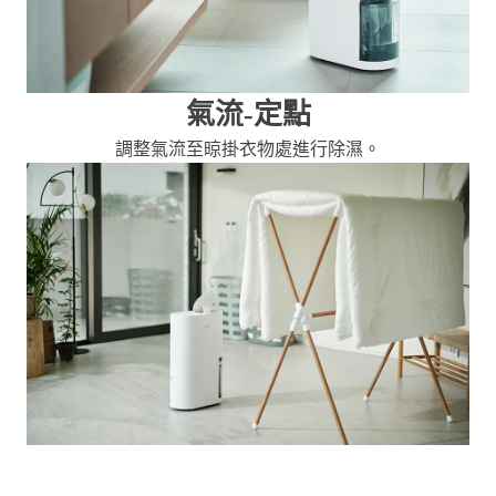
氣流-定點
調整氣流至晾掛衣物處進行除濕。