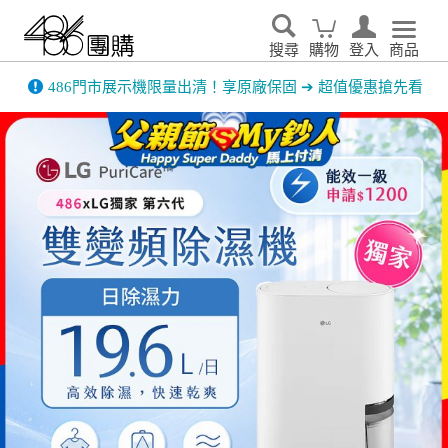
搜尋
購物
登入
商品
先看
家電輕鬆租．LG家電租賃65折優惠起 ▶了解更多