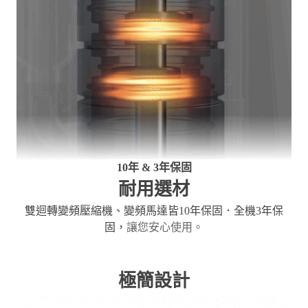
10年 & 3年保固
耐用選材
雙迴轉變頻壓縮機、變頻馬達皆10年保固．全機3年保
固，
讓您安心使用。
極簡設計