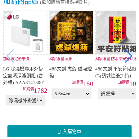
加購商品區
(欲加購請直接點選圖片)
加購限定優惠價
獨家限量 虎爺
獨家限量 防水平安符貼紙
LG 除濕機專用外掛
486文創 虎爺 磁吸燈
486文創 平安符貼紙
空氣清淨濾網組 (含
箱
(特請城隍爺加持)
外框) AAA31413001
150
10
1782
加入購物車