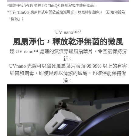
*需要連接 Wi-Fi 並在 LG ThinQ® 應用程式中註冊產品。
*可在 ThinQ® 應用程式中開啟或熄滅燈光，以及控制顏色。（初始預設為
「開啟」）
2)
UV nano
™
風扇淨化，釋放乾淨無菌的微風
經 UV nano™ 處理的氣流穿過風扇葉片，令空氣保持清
新。
UVnano 光線可以殺死風扇葉片表面 99.99% 以上的有害
細菌和病毒，即使是難以清潔的區域，也確保能保持潔
淨。