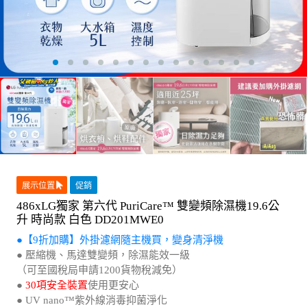
展示位置
促銷
486xLG獨家 第六代 PuriCare™ 雙變頻除濕機19.6公
升 時尚款 白色 DD201MWE0
●【9折加購】外掛濾網隨主機買，變身清淨機
● 壓縮機、馬達雙變頻，除濕能效一級
（可至國稅局申請1200貨物稅減免）
●
30項安全裝置
使用更安心
● UV nano™紫外線消毒抑菌淨化