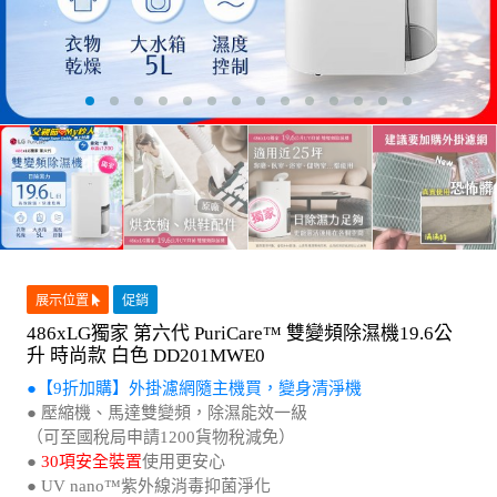
展示位置
促銷
486xLG獨家 第六代 PuriCare™ 雙變頻除濕機19.6公
升 時尚款 白色 DD201MWE0
●【9折加購】外掛濾網隨主機買，變身清淨機
● 壓縮機、馬達雙變頻，除濕能效一級
（可至國稅局申請1200貨物稅減免）
●
30項安全裝置
使用更安心
● UV nano™紫外線消毒抑菌淨化