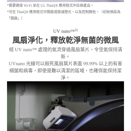
*需要連接 Wi-Fi 並在 LG ThinQ® 應用程式中註冊產品。
*可在 ThinQ® 應用程式中開啟或熄滅燈光，以及控制顏色。（初始預設為
「開啟」）
2)
UV nano
™
風扇淨化，釋放乾淨無菌的微風
經 UV nano™ 處理的氣流穿過風扇葉片，令空氣保持清
新。
UVnano 光線可以殺死風扇葉片表面 99.99% 以上的有害
細菌和病毒，即使是難以清潔的區域，也確保能保持潔
淨。