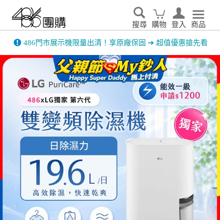
搜尋
購物
登入
商品
先看
家電輕鬆租．LG家電租賃65折優惠起 ▶了解更多