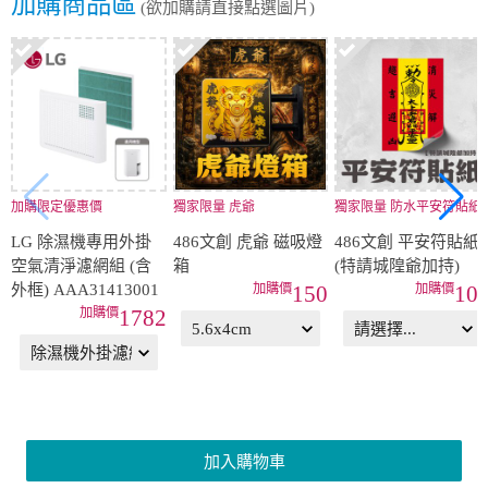
加購商品區
(欲加購請直接點選圖片)
加購限定優惠價
獨家限量 虎爺
獨家限量 防水平安符貼紙
LG 除濕機專用外掛
486文創 虎爺 磁吸燈
486文創 平安符貼紙
空氣清淨濾網組 (含
箱
(特請城隍爺加持)
外框) AAA31413001
150
10
1782
加入購物車