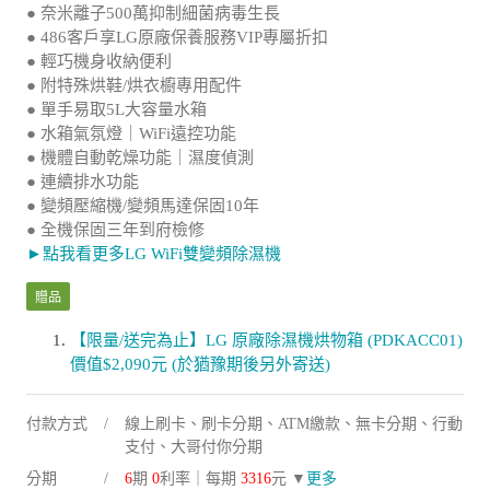
● 奈米離子500萬抑制細菌病毒生長
● 486客戶享LG原廠保養服務VIP專屬折扣
● 輕巧機身收納便利
● 附特殊烘鞋/烘衣櫥專用配件
● 單手易取5L大容量水箱
● 水箱氣氛燈｜WiFi遠控功能
● 機體自動乾燥功能｜濕度偵測
● 連續排水功能
● 變頻壓縮機/變頻馬達保固10年
● 全機保固三年到府檢修
►點我看更多LG WiFi雙變頻除濕機
贈品
【限量/送完為止】LG 原廠除濕機烘物箱 (PDKACC01)
價值$2,090元 (於猶豫期後另外寄送)
付款方式
線上刷卡、刷卡分期、ATM繳款、無卡分期、行動
支付、大哥付你分期
分期
6
期
0
利率｜每期
3316
元 ▼
更多