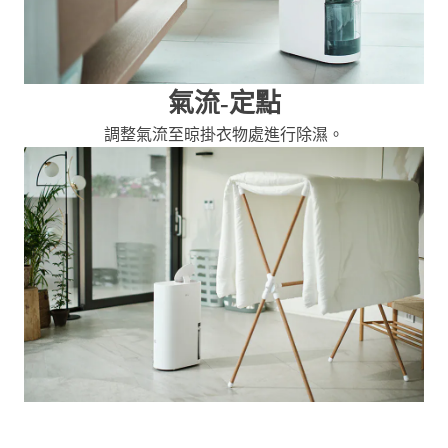
氣流-定點
調整氣流至晾掛衣物處進行除濕。