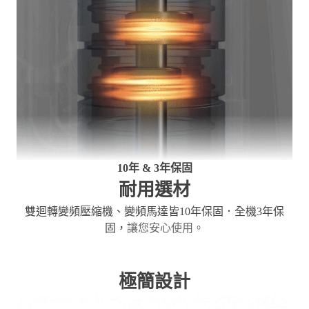
10年 & 3年保固
耐用選材
雙迴轉變頻壓縮機、變頻馬達皆10年保固．全機3年保
固，
讓您安心使用。
極簡設計