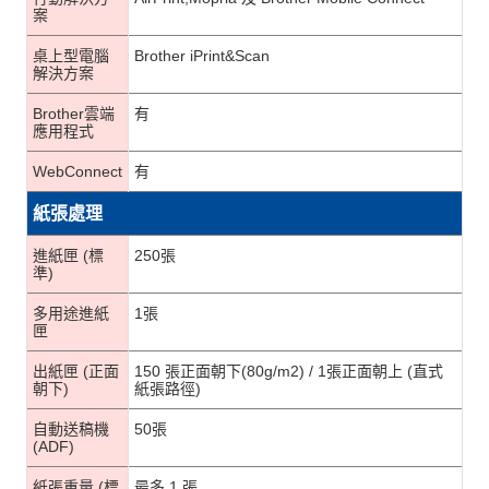
案
桌上型電腦
Brother iPrint&Scan
解決方案
Brother雲端
有
應用程式
WebConnect
有
紙張處理
進紙匣 (標
250張
準)
多用途進紙
1張
匣
出紙匣 (正面
150 張正面朝下(80g/m2) / 1張正面朝上 (直式
朝下)
紙張路徑)
自動送稿機
50張
(ADF)
紙張重量 (標
最多 1 張