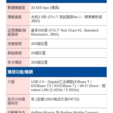
數據機速度
33.600 bps (傳真)
傳輸速度
大約2.5秒 (ITU-T 測試圖表No.1、標準解析度
JBIG)
記憶傳輸/無
最多500頁 (ITU-T Test Chart #1, Standard
紙接收
Resolution, JBIG)
快速撥號
300個位置
群組撥號
20個位置
多方傳送
350個位置
連接功能/連網
介面
USB 2.0、Gigabit乙太網路(lOBase-T /
lOOBase-TX / lOOOBase-T)丶Wi-Fi Direct、間
reless LAN (2.4GHz / 5.0GHz)
前方USB直
有 (支援128G/格式化為FAT32)
接列印
行動解決方
AirPrint,Mopria 及 Brother Mobile Connect