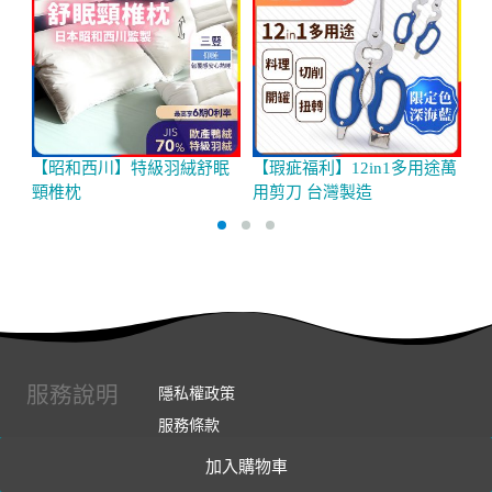
【昭和西川】特級羽絨舒眠
【瑕疵福利】12in1多用途萬
橘
頸椎枕
用剪刀 台灣製造
服務說明
隱私權政策
服務條款
常見問題
加入購物車
如何取消訂單