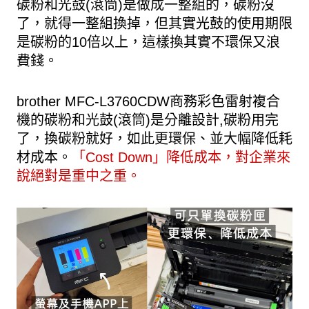
碳粉和光鼓(滾筒)是做成一整組的，碳粉沒
了，就得一整組換掉，但其實光鼓的使用期限
是碳粉的10倍以上，這樣換其實不環保又浪
費錢。
brother MFC-L3760CDW商務彩色雷射複合
機的碳粉和光鼓(滾筒)是分離設計,碳粉用完
了，換碳粉就好，如此更環保、並大幅降低耗
材成本。
「Cost Down」降低成本，對企業來
說絕對是重中之重。