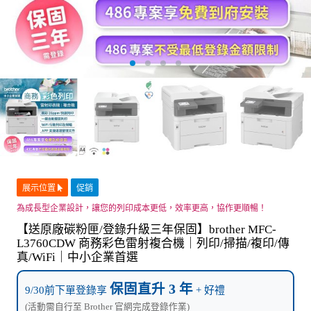
展示位置
促銷
為成長型企業設計，讓您的列印成本更低，效率更高，協作更順暢！
【送原廠碳粉匣/登錄升級三年保固】brother MFC-
L3760CDW 商務彩色雷射複合機｜列印/掃描/複印/傳
真/WiFi｜中小企業首選
保固直升 3 年
9/30前下單登錄享
+ 好禮
(活動需自行至 Brother 官網完成登錄作業)