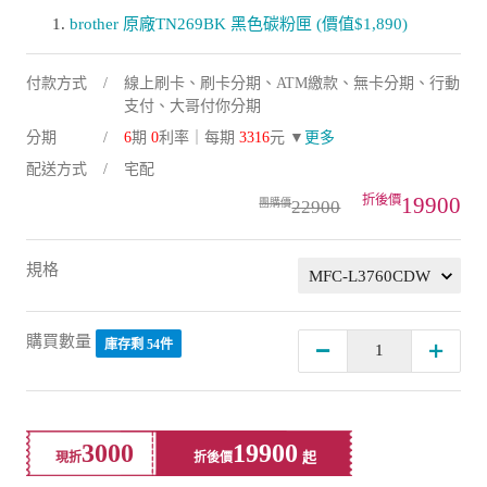
brother 原廠TN269BK 黑色碳粉匣 (價值$1,890)
付款方式
線上刷卡、刷卡分期、ATM繳款、無卡分期、行動
支付、大哥付你分期
分期
6
期
0
利率｜每期
3316
元 ▼
更多
配送方式
宅配
19900
22900
規格
購買數量
庫存剩 54件
3000
19900
現折
折後價