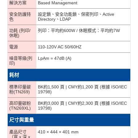
解決方案
Based Management
安全防護特
設定鎖、安全功能鎖、保密列印、Active
色
Directory、LDAP
功耗 (列印/
列印：平均約600W / 休眠模式：平均約7W
休眠)
電源
110-120V AC 50/60HZ
噪音等級(列
LpAm = 47dB (A)
印)
耗材
標準印量碳
BK約1,500 頁 | CMY約1,200 頁 (根據 ISO/IEC
粉(TN269)
19798)
高印量碳粉
BK約3,000 頁 | CMY約2,300 頁 (根據 ISO/IEC
(TN269XL)
19798)
尺寸與重量
產品尺寸
410 × 444 × 401 mm
（寬 x 深 x