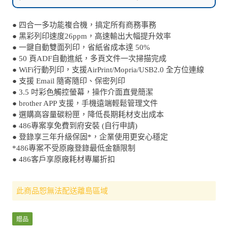
● 四合一多功能複合機，搞定所有商務事務
● 黑彩列印速度26ppm，高速輸出大幅提升效率
● 一鍵自動雙面列印，省紙省成本達 50%
● 50 頁ADF自動進紙，多頁文件一次掃描完成
● WiFi行動列印，支援AirPrint/Mopria/USB2.0 全方位連線
● 支援 Email 隨寄隨印、保密列印
● 3.5 吋彩色觸控螢幕，操作介面直覺簡潔
● brother APP 支援，手機遠端輕鬆管理文件
● 選購高容量碳粉匣，降低長期耗材支出成本
● 486專案享免費到府安裝 (自行申請)
● 登錄享三年升級保固*，企業使用更安心穩定
*486專案不受原廠登錄最低金額限制
● 486客戶享原廠耗材專屬折扣
此商品恕無法配送離島區域
贈品