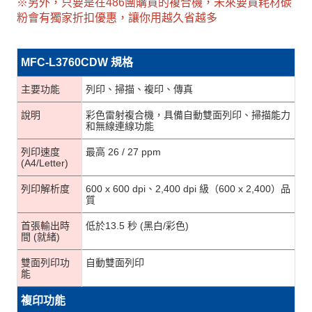
※另外，只要是在486團購買的複合機，未來要買耗材碳
粉會有獨家折扣優惠，讓你用越久省越多
MFC-L3760CDW 規格
主要功能
列印、掃描、複印、傳真
說明
彩色雷射複合機，具備自動雙面列印、掃描能力
和無線連線功能
列印速度
最高 26 / 27 ppm
(A4/Letter)
列印解析度
600 x 600 dpi、2,400 dpi 級（600 x 2,400）品
質
首張輸出時
低於13.5 秒 (黑白/彩色)
間 (就緒)
雙面列印功
自動雙面列印
能
複印功能