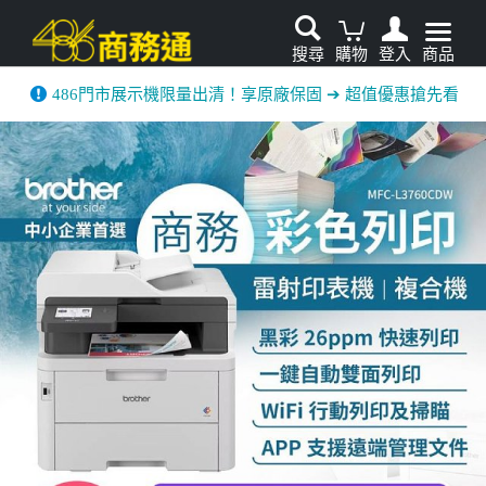
搜尋
購物
登入
商品
486門市展示機限量出清！享原廠保固 ➔ 超值優惠搶先看