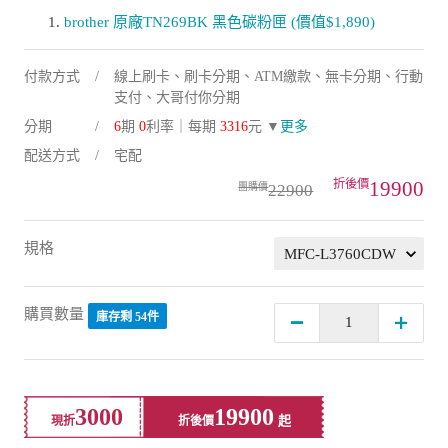
brother 原廠TN269BK 黑色碳粉匣 (價值$1,890)
付款方式
線上刷卡、刷卡分期、ATM繳款、無卡分期、行動
支付、大哥付你分期
分期
6
期
0
利率｜每期
3316
元 ▼
更多
配送方式
宅配
19900
22900
規格
購買數量
庫存剩 54件
3000
19900
現折
折後價