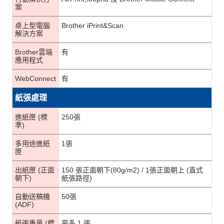
案
桌上型電腦
Brother iPrint&Scan
解決方案
Brother雲端
有
應用程式
WebConnect
有
紙張處理
進紙匣 (標
250張
準)
多用途進紙
1張
匣
出紙匣 (正面
150 張正面朝下(80g/m2) / 1張正面朝上 (直式
朝下)
紙張路徑)
自動送稿機
50張
(ADF)
紙張重量 (標
最多 1 張