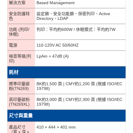
解決方案
Based Management
安全防護特
設定鎖、安全功能鎖、保密列印、Active
色
Directory、LDAP
功耗 (列印/
列印：平均約600W / 休眠模式：平均約7W
休眠)
電源
110-120V AC 50/60HZ
噪音等級(列
LpAm = 47dB (A)
印)
耗材
標準印量碳
BK約1,500 頁 | CMY約1,200 頁 (根據 ISO/IEC
粉(TN269)
19798)
高印量碳粉
BK約3,000 頁 | CMY約2,300 頁 (根據 ISO/IEC
(TN269XL)
19798)
尺寸與重量
產品尺寸
410 × 444 × 401 mm
（寬 x 深 x