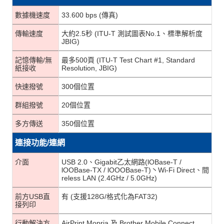
數據機速度
33.600 bps (傳真)
傳輸速度
大約2.5秒 (ITU-T 測試圖表No.1、標準解析度
JBIG)
記憶傳輸/無
最多500頁 (ITU-T Test Chart #1, Standard
紙接收
Resolution, JBIG)
快速撥號
300個位置
群組撥號
20個位置
多方傳送
350個位置
連接功能/連網
介面
USB 2.0、Gigabit乙太網路(lOBase-T /
lOOBase-TX / lOOOBase-T)丶Wi-Fi Direct、間
reless LAN (2.4GHz / 5.0GHz)
前方USB直
有 (支援128G/格式化為FAT32)
接列印
行動解決方
AirPrint,Mopria 及 Brother Mobile Connect