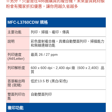
※另外，只要是在486團購買的複合機，未來要買耗材碳
粉會有獨家折扣優惠，讓你用越久省越多
MFC-L3760CDW 規格
主要功能
列印、掃描、複印、傳真
說明
彩色雷射複合機，具備自動雙面列印、掃描能力
和無線連線功能
列印速度
最高 26 / 27 ppm
(A4/Letter)
列印解析度
600 x 600 dpi、2,400 dpi 級（600 x 2,400）品
質
首張輸出時
低於13.5 秒 (黑白/彩色)
間 (就緒)
雙面列印功
自動雙面列印
能
複印功能