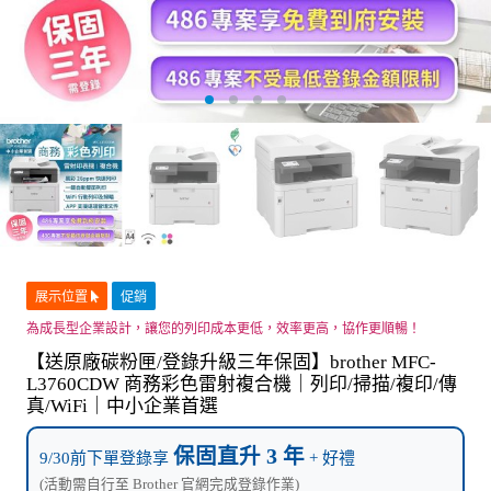
展示位置
促銷
為成長型企業設計，讓您的列印成本更低，效率更高，協作更順暢！
【送原廠碳粉匣/登錄升級三年保固】brother MFC-
L3760CDW 商務彩色雷射複合機｜列印/掃描/複印/傳
真/WiFi｜中小企業首選
保固直升 3 年
9/30前下單登錄享
+ 好禮
(活動需自行至 Brother 官網完成登錄作業)