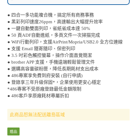
● 四合一多功能複合機，搞定所有商務事務
● 黑彩列印速度26ppm，高速輸出大幅提升效率
● 一鍵自動雙面列印，省紙省成本達 50%
● 50 頁ADF自動進紙，多頁文件一次掃描完成
● WiFi行動列印，支援AirPrint/Mopria/USB2.0 全方位連線
● 支援 Email 隨寄隨印、保密列印
● 3.5 吋彩色觸控螢幕，操作介面直覺簡潔
● brother APP 支援，手機遠端輕鬆管理文件
● 選購高容量碳粉匣，降低長期耗材支出成本
● 486專案享免費到府安裝 (自行申請)
● 登錄享三年升級保固*，企業使用更安心穩定
*486專案不受原廠登錄最低金額限制
● 486客戶享原廠耗材專屬折扣
此商品恕無法配送離島區域
贈品