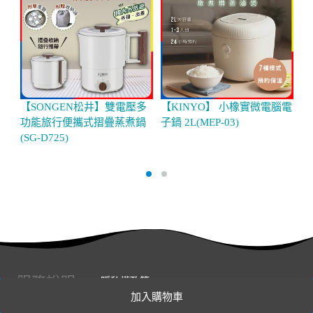
【SONGEN松井】雙電壓多
【KINYO】 小橡實微電腦電
【
功能旅行便攜式摺疊蒸煮鍋
子鍋 2L(MEP-03)
組
(SG-D725)
服務說明
隱私權政策
加入購物車
服務條款