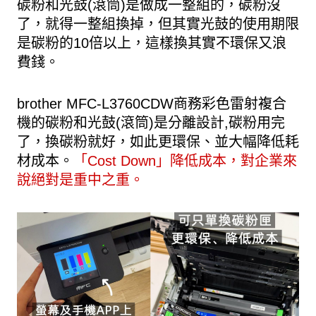
碳粉和光鼓(滾筒)是做成一整組的，碳粉沒
了，就得一整組換掉，但其實光鼓的使用期限
是碳粉的10倍以上，這樣換其實不環保又浪
費錢。
brother MFC-L3760CDW商務彩色雷射複合
機的碳粉和光鼓(滾筒)是分離設計,碳粉用完
了，換碳粉就好，如此更環保、並大幅降低耗
材成本。
「Cost Down」降低成本，對企業來
說絕對是重中之重。