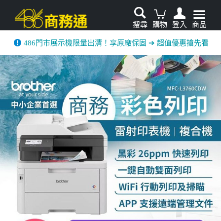
搜尋
購物
登入
商品
486門市展示機限量出清！享原廠保固 ➔ 超值優惠搶先看