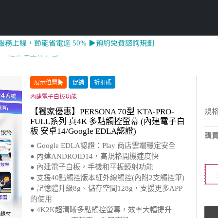
 ➔ 超值優惠搶先看
展示位置
促銷
折扣碼
內建電子白板功能
【獨家優惠】PERSONA 70型 KTA-PRO-
規
FULL系列 真4K 多點觸控螢幕 (內建電子白
板 安卓14/Google EDLA認證)
購
● Google EDLA認證：Play 商店雲端穩定安全
● 內建ANDROID14，高規格開機速度快
● 內建電子白板，手機和平板鏡射功能
● 支援40點觸控版本紅外線觸控(內附2支觸控筆)
● 記憶體升級8g、儲存空間128g，支援更多APP
的使用
● 4K2K超清晰多點觸控螢幕，效率大幅提升