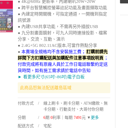
● 4K@60Hz 更新率，內建喇叭20W+20W
● 跨平台智慧觸控螢幕註記功能及畫面擷取功能
● 內建定時開關機，可指定通道，一開機到指定
訊號源
● 內建USB共享功能，不需再另外插拔USB
● 九分割畫面鏡射，可九人同時連接投影、檔案
分享、交流、互動、演示
● 2.4G+5G 802.11AC版本,可當作熱點分享
●
本賣場全規格均不含安裝施工費；
訂購前請先
詳閱下方訂購配送與加購配件注意事項說明頁
；
付款完成將有原廠人員於工作日電話聯繫約定送
貨時間，如有施工需求請於電話中告知
► 看更多尺寸(65吋~86吋)電子白板
此商品恕無法配送離島區域
付款方式
線上刷卡、刷卡分期、ATM繳款、無
卡分期、行動支付、大哥付你分期
分期
6
期
0
利率｜每期
7491
元 ▼
更多
配送方式
宅配