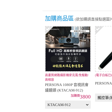
加購商品區
(欲加購請直接點選圖片
高畫質網路攝影機麥克風/免驅動/
(電子白板已
高相容
PERSON
PERSONA 1080P 音視訊會
議鏡頭 (KTACAM-912)
3800