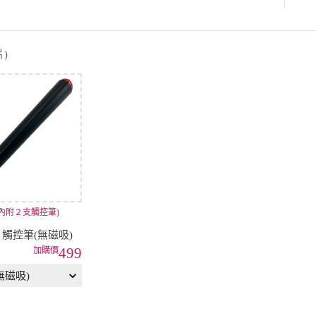
)
內附２支觸控筆)
A 觸控筆(無磁吸)
499