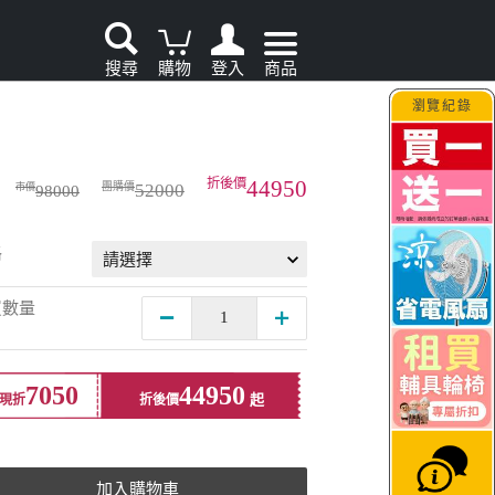
搜尋
購物
登入
商品
瀏覽紀錄
家電輕鬆租．LG家電
44950
52000
98000
格
買數量
7050
44950
現折
折後價
加入購物車