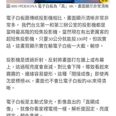
圖/486×PERSONA 電子白板為「真」4K，畫面顯示非常清晰
電子白板跟傳統投影機相比，畫面顯示清晰非常非
常多。 我們台北第一和第三辦公室的投影機都是
當時最高階的短焦投影機，當然現在有出更厲害的
超短焦投影機，只要30公分就能投100吋，但說實
話，這畫質顯示實在輸電子白板一大截，輸慘。
投影機是透過折射、反射將畫面打在牆上或布幕
上，這過程亮度會衰減、對比會下降，導致看起來
霧霧的、邊緣容易變形，這種「間接成像」即使再
怎麼標榜4K，畫面也不會比電子白板的4K來得清
晰。
電子白板是主動式發光，影像直出的「直顯成
像」，就像你看家裡電視一樣，解析度固定、亮度
穩定、顏色準確。