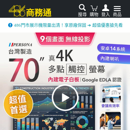
搜尋
購物
登入
商品
486門市展示機限量出清！享原廠保固 ➔ 超值優惠搶先看
家電輕鬆租．LG家電租賃65折優惠起 ▶了解更多