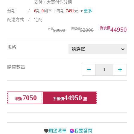
支付、大哥付你分期
分期
6
期
0
利率｜每期
7491
元 ▼
更多
配送方式
宅配
44950
52000
98000
規格
購買數量
7050
44950
現折
折後價
願望清單
我要發問