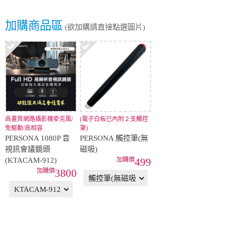
加購商品區
(欲加購請直接點選圖片)
高畫質網路攝影機麥克風/
(電子白板已內附２支觸控
免驅動/高相容
筆)
PERSONA 1080P 音
PERSONA 觸控筆(無
視訊會議鏡頭
磁吸)
(KTACAM-912)
499
3800