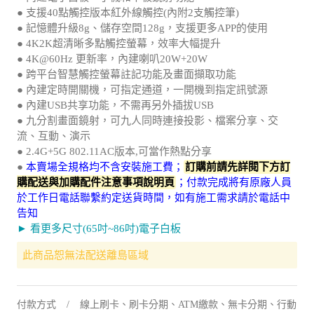
● 支援40點觸控版本紅外線觸控(內附2支觸控筆)
● 記憶體升級8g、儲存空間128g，支援更多APP的使用
● 4K2K超清晰多點觸控螢幕，效率大幅提升
● 4K@60Hz 更新率，內建喇叭20W+20W
● 跨平台智慧觸控螢幕註記功能及畫面擷取功能
● 內建定時開關機，可指定通道，一開機到指定訊號源
● 內建USB共享功能，不需再另外插拔USB
● 九分割畫面鏡射，可九人同時連接投影、檔案分享、交
流、互動、演示
● 2.4G+5G 802.11AC版本,可當作熱點分享
●
本賣場全規格均不含安裝施工費；
訂購前請先詳閱下方訂
購配送與加購配件注意事項說明頁
；付款完成將有原廠人員
於工作日電話聯繫約定送貨時間，如有施工需求請於電話中
告知
► 看更多尺寸(65吋~86吋)電子白板
此商品恕無法配送離島區域
付款方式
線上刷卡、刷卡分期、ATM繳款、無卡分期、行動