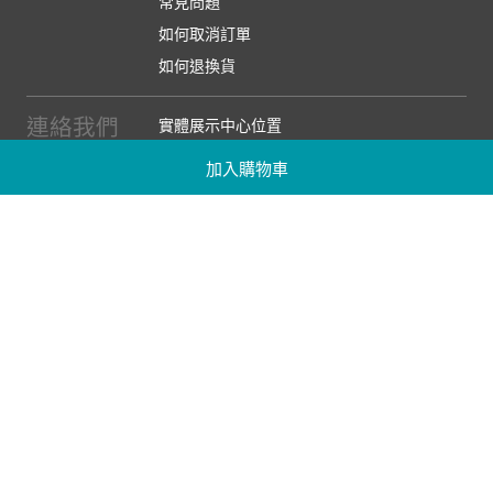
常見問題
如何取消訂單
如何退換貨
連絡我們
實體展示中心位置
實體購物服務條款
加入購物車
廠商提案
企業採購
訂閱486電子報
關於我們
關於486團購
媒體報導
486部落格
【營業人名稱:包昇股份有限公司】 【統一編號:53123157】