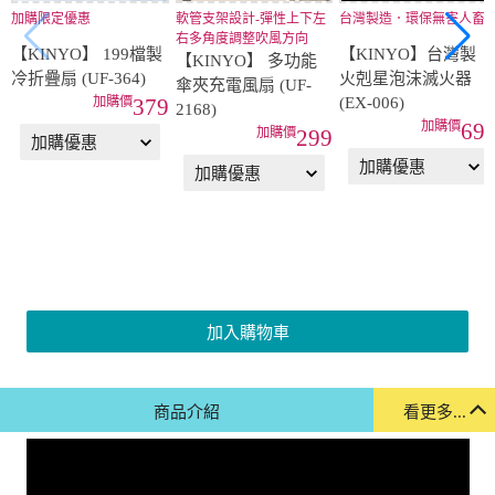
加購限定優惠
軟管支架設計-彈性上下左
台灣製造．環保無害人畜
右多角度調整吹風方向
【KINYO】 199檔製
【KINYO】台灣製
【KINYO】 多功能
冷折疊扇 (UF-364)
火剋星泡沫滅火器
傘夾充電風扇 (UF-
(EX-006)
379
2168)
69
299
加入購物車
商品介紹
看更多...