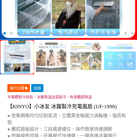
展示位置
促銷
半導體制冷技術，冰霧降溫加濕製冷，有效體感降溫
【KINYO】小冰友 冰霧製冷充電風扇 (UF-1998)
● 密集網格均勻切割氣流，立體黃金軸風力渦輪機，強而有
勁
● 觸控面板設計，三段風速檔位，操作簡單快速調節
● 附無線遙控器，狂暴模式快捷鍵，一鍵高速冰霧運行