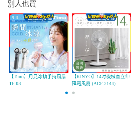
別人也買
【Timo】月見冰鎮手持風扇
【KINYO】14吋機械直立伸
【
TF-08
降電風扇 (ACF-3144)
風