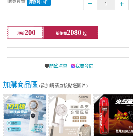
購買數量
庫存剩 18件
200
2080
現折
折後價
願望清單
我要發問
加購商品區
(欲加購請直接點選圖片)