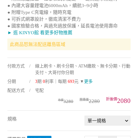
● 內建大容量鋰電池6000mAh，續航3~9小時
● 附贈Type C充電線，隨時充電
● 可拆式網罩設計，徹底清潔不費力
● 國家檢驗合格，具過充過放保護，延長電池使用壽命
► 逛 KINYO館 看更多好物推薦
此商品恕無法配送離島區域
付款方式
線上刷卡、刷卡分期、ATM繳款、無卡分期、行動
支付、大哥付你分期
分期
3
期
0
利率｜每期
693
元 ▼
更多
配送方式
宅配
2080
2280
3280
規格