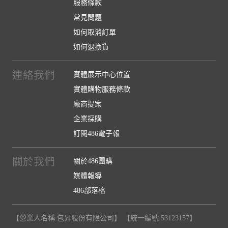
服務條款
常見問題
如何取消訂單
如何退換貨
連絡我們
實體展示中心位置
實體購物服務條款
廠商提案
企業採購
訂閱486電子報
關於我們
關於486團購
媒體報導
486部落格
【營業人名稱:包昇股份有限公司】 【統一編號:53123157】