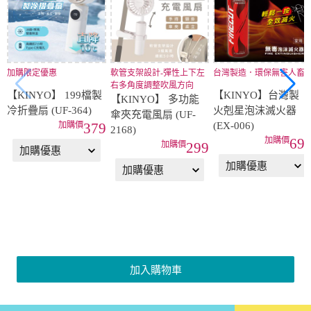
加購限定優惠
軟管支架設計-彈性上下左
台灣製造．環保無害人畜
右多角度調整吹風方向
【KINYO】 199檔製
【KINYO】台灣製
【KINYO】 多功能
冷折疊扇 (UF-364)
火剋星泡沫滅火器
傘夾充電風扇 (UF-
(EX-006)
379
2168)
69
299
加入購物車