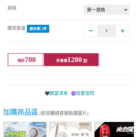
規格
購買數量
庫存剩 3件
700
1280
現折
折後價
願望清單
我要發問
加購商品區
(欲加購請直接點選圖片)