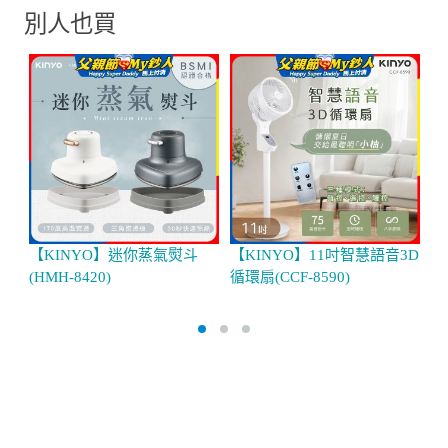
別人也買
【KINYO】迷你蒸氣熨斗
【KINYO】11吋智慧語音3D
【
(HMH-8420)
循環扇(CCF-8590)
環