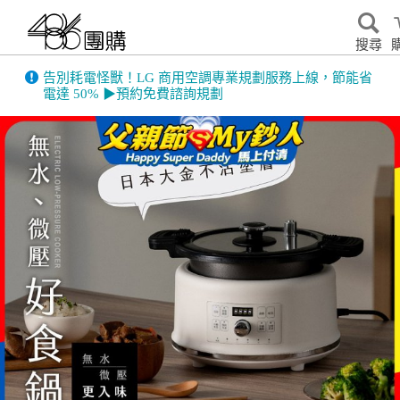
搜尋
告別耗電怪獸！LG 商用空調專業規劃服務上線，節能省
電達 50% ▶預約免費諮詢規劃