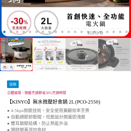
促銷
立體循環，微壓烹調節省30%烹調時間
【KINYO】無水微壓好食鍋 2L (PCO-2550)
● 4-5kpa微壓技術，安全使用兼顧效率烹煮
● 自動調節卸壓閥，低壓設計開蓋即洩壓
● 雙耳鎖壓結構，防止熱能外溢
● 隨時開蓋添加食材