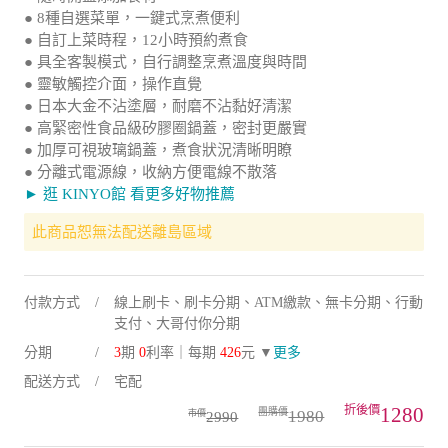
● 8種自選菜單，一鍵式烹煮便利
● 自訂上菜時程，12小時預約煮食
● 具全客製模式，自行調整烹煮溫度與時間
● 靈敏觸控介面，操作直覺
● 日本大金不沾塗層，耐磨不沾黏好清潔
● 高緊密性食品級矽膠圈鍋蓋，密封更嚴實
● 加厚可視玻璃鍋蓋，煮食狀況清晰明瞭
● 分離式電源線，收納方便電線不散落
► 逛 KINYO館 看更多好物推薦
此商品恕無法配送離島區域
付款方式
線上刷卡、刷卡分期、ATM繳款、無卡分期、行動
支付、大哥付你分期
分期
3
期
0
利率｜每期
426
元 ▼
更多
配送方式
宅配
1280
1980
2990