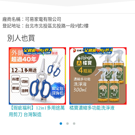
廠商名稱：可易家電有限公司
登記地址：台北市北投區北投路一段9號2樓
別人也買
【瑕疵福利】12in1多用途萬
橘寶濃縮多功能洗淨液
G
用剪刀 台灣製造
組