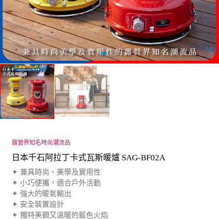
露營界知名時尚潮流品
日本千石阿拉丁卡式瓦斯暖爐 SAG-BF02A
✦ 兼具時尚、美學及實用性
✦ 小巧便攜，適合戶外活動
✦ 強大的暖氣輸出
✦ 安全裝置設計
✦ 獨特美觀又溫暖的藍色火焰