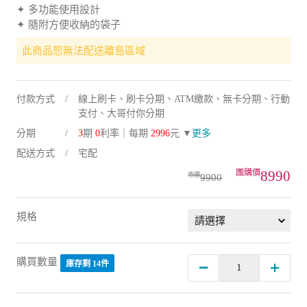
✦ 多功能使用設計
✦ 隨附方便收納的袋子
此商品恕無法配送離島區域
付款方式
線上刷卡、刷卡分期、ATM繳款、無卡分期、行動
支付、大哥付你分期
分期
3
期
0
利率｜每期
2996
元 ▼
更多
配送方式
宅配
8990
9900
規格
購買數量
庫存剩 14件