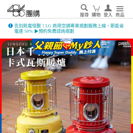
搜尋
購物
登入
商品
告別耗電怪獸！LG 商用空調專業規劃服務上線，節能省
電達 50% ▶預約免費諮詢規劃