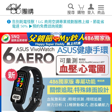
搜尋
購物
登入
商品
告別耗電怪獸！LG 商用空調專業規劃服務上線，節能省
電達 50% ▶預約免費諮詢規劃
486門市展示機限量出清！享原廠保固 ➔ 超值優惠搶先看