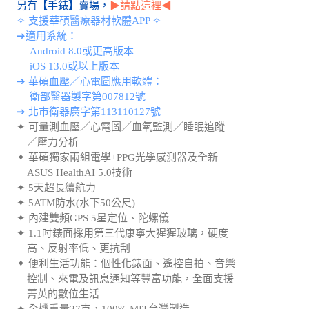
另有【手錶】賣場，
▶請點這裡◀
✧ 支援華碩醫療器材軟體APP ✧
➔適用系統：
Android 8.0或更高版本
iOS 13.0或以上版本
➔ 華碩血壓／心電圖應用軟體：
衛部醫器製字第007812號
➔ 北市衛器廣字第113110127號
✦ 可量測血壓／心電圖／血氧監測／睡眠追蹤
／壓力分析
✦ 華碩獨家兩組電學+PPG光學感測器及全新
ASUS HealthAI 5.0技術
✦ 5天超長續航力
✦ 5ATM防水(水下50公尺)
✦ 內建雙頻GPS 5星定位、陀螺儀
✦ 1.1吋錶面採用第三代康寧大猩猩玻璃，硬度
高、反射率低、更抗刮
✦ 便利生活功能：個性化錶面、遙控自拍、音樂
控制、來電及訊息通知等豐富功能，全面支援
菁英的數位生活
✦ 全機重量27克，100% MIT台灣製造