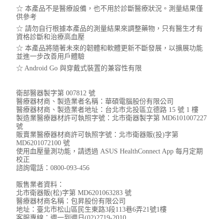
☆ 本產品不是醫療設備，也不用於診斷醫療狀況。測量結果僅
供參考​
☆ 請勿自行根據本產品的測量結果來調整藥物，只有醫生才有
資格診斷和治療高血壓​
☆ 本產品將隨著未來的韌體和軟體更新不斷發展，以擴展功能
並進一步改善用戶體驗​
☆ Android Go 與穿戴式裝置的兼容性有限​
衛部醫器製字第 007812 號
醫療器材商、製造業者名稱：華碩電腦股份有限公司
醫療器材商、製造業者地址：台北市北投區立德路 15 號 1 樓
製造業醫療器材許可執照字號：北市衛器製字第 MD6101007227
號
販賣業醫療器材商許可執照字號：北市衛器販(投)字第
MD6201072100 號
使用血壓量測功能，請透過 ASUS HealthConnect App 每月定期
校正
諮詢電話：0800-093-456
販售業者資料：
北市衛器販(松)字第 MD6201063283 號
醫療器材商名稱：包昇股份有限公司
地址：臺北市松山區民生東路3段113巷6弄21號1樓
客服專線：週一到週日(02)2719-2010