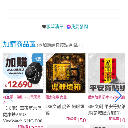
願望清單
我要發問
加購商品區
(欲加購請直接點選圖片)
可血壓、體脂、心電圖量
獨家限量 虎爺
獨家限量 防水平安符貼紙
測
486文創 虎爺 磁吸燈
486文創 平安符貼紙
【加購】華碩第六代
箱
(特請城隍爺加持)
健康錶ASUS
150
10
VivoWatch 6 HC-D06