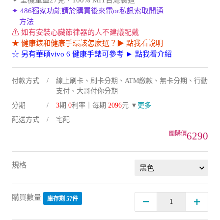
✦ 486獨家功能請於購買後來電or私訊索取開通
方法
⚠ 如有安裝心臟節律器的人不建議配戴
★ 健康錶和健康手環該怎麼選？▶ 點我看說明
☆ 另有華碩vivo 6 健康手錶可參考 ► 點我看介紹
付款方式
線上刷卡、刷卡分期、ATM繳款、無卡分期、行動
支付、大哥付你分期
分期
3
期
0
利率｜每期
2096
元 ▼
更多
配送方式
宅配
6290
規格
購買數量
庫存剩 57件