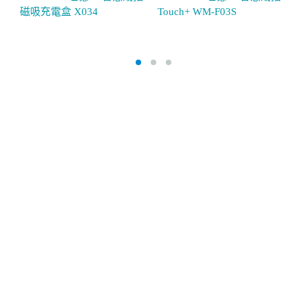
磁吸充電盒 X034
Touch+ WM-F03S
Vi
壓
錶