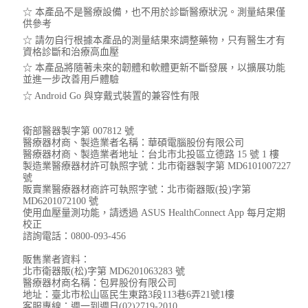
供參考​
☆ 請勿自行根據本產品的測量結果來調整藥物，只有醫生才有
資格診斷和治療高血壓​
☆ 本產品將隨著未來的韌體和軟體更新不斷發展，以擴展功能
並進一步改善用戶體驗​
☆ Android Go 與穿戴式裝置的兼容性有限​
衛部醫器製字第 007812 號
醫療器材商、製造業者名稱：華碩電腦股份有限公司
醫療器材商、製造業者地址：台北市北投區立德路 15 號 1 樓
製造業醫療器材許可執照字號：北市衛器製字第 MD6101007227
號
販賣業醫療器材商許可執照字號：北市衛器販(投)字第
MD6201072100 號
使用血壓量測功能，請透過 ASUS HealthConnect App 每月定期
校正
諮詢電話：0800-093-456
販售業者資料：
北市衛器販(松)字第 MD6201063283 號
醫療器材商名稱：包昇股份有限公司
地址：臺北市松山區民生東路3段113巷6弄21號1樓
客服專線：週一到週日(02)2719-2010