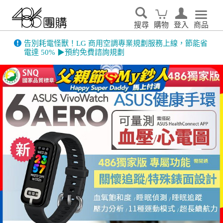
搜尋
購物
登入
商品
486門市展示機限量出清！享原廠保固 ➔ 超值優惠搶先看