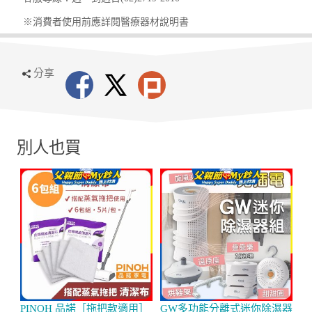
※消費者使用前應詳閱醫療器材說明書
分享
別人也買
PINOH 品諾［拖把款適用］
GW多功能分離式迷你除濕器
【
超導纖維清潔布-6包組
組 (免插電)
頸