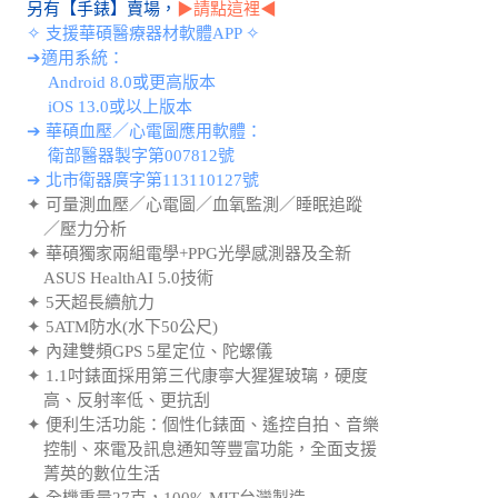
✧ 支援華碩醫療器材軟體APP ✧
➔適用系統：
Android 8.0或更高版本
iOS 13.0或以上版本
➔ 華碩血壓／心電圖應用軟體：
衛部醫器製字第007812號
➔ 北市衛器廣字第113110127號
✦ 可量測血壓／心電圖／血氧監測／睡眠追蹤
／壓力分析
✦ 華碩獨家兩組電學+PPG光學感測器及全新
ASUS HealthAI 5.0技術
✦ 5天超長續航力
✦ 5ATM防水(水下50公尺)
✦ 內建雙頻GPS 5星定位、陀螺儀
✦ 1.1吋錶面採用第三代康寧大猩猩玻璃，硬度
高、反射率低、更抗刮
✦ 便利生活功能：個性化錶面、遙控自拍、音樂
控制、來電及訊息通知等豐富功能，全面支援
菁英的數位生活
✦ 全機重量27克，100% MIT台灣製造