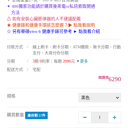
✦ 486獨家功能請於購買後來電or私訊索取開通
方法
⚠ 如有安裝心臟節律器的人不建議配戴
★ 健康錶和健康手環該怎麼選？▶ 點我看說明
☆ 另有華碩vivo 6 健康手錶可參考 ► 點我看介紹
付款方式
線上刷卡、刷卡分期、ATM繳款、無卡分期、行動
支付、大哥付你分期
分期
3
期
0
利率｜每期
2096
元 ▼
更多
配送方式
宅配
6290
規格
購買數量
庫存剩 57件