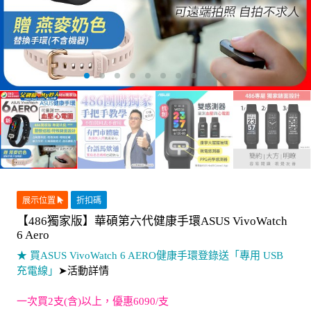
展示位置
折扣碼
【486獨家版】華碩第六代健康手環ASUS VivoWatch
6 Aero
★ 買ASUS VivoWatch 6 AERO健康手環登錄送「專用 USB
充電線」
➤活動詳情
一次買2支(含)以上，優惠6090/支
另有【手錶】賣場，
▶請點這裡◀