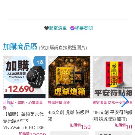
願望清單
我要發問
加購商品區
(欲加購請直接點選圖片)
可血壓、體脂、心電圖量
獨家限量 虎爺
獨家限量 防水平安符貼紙
測
486文創 虎爺 磁吸燈
486文創 平安符貼紙
【加購】華碩第六代
箱
(特請城隍爺加持)
健康錶ASUS
150
10
VivoWatch 6 HC-D06
12690