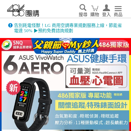
搜尋
購物
登入
商品
486門市展示機限量出清！享原廠保固 ➔ 超值優惠搶先看