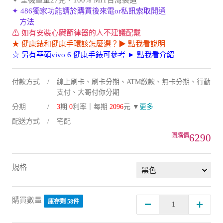
✦ 486獨家功能請於購買後來電or私訊索取開通
方法
⚠ 如有安裝心臟節律器的人不建議配戴
★ 健康錶和健康手環該怎麼選？▶ 點我看說明
☆ 另有華碩vivo 6 健康手錶可參考 ► 點我看介紹
付款方式
線上刷卡、刷卡分期、ATM繳款、無卡分期、行動
支付、大哥付你分期
分期
3
期
0
利率｜每期
2096
元 ▼
更多
配送方式
宅配
6290
規格
購買數量
庫存剩 58件