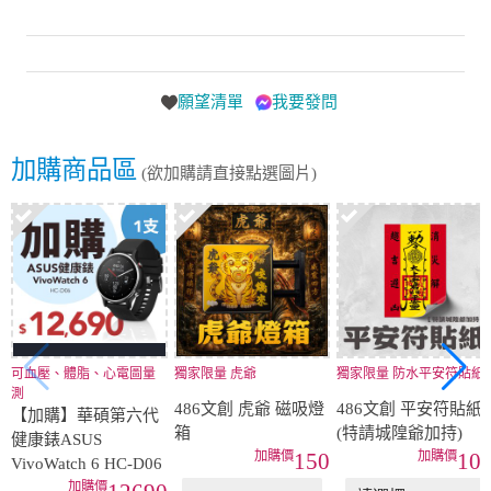
願望清單
我要發問
加購商品區
(欲加購請直接點選圖片)
可血壓、體脂、心電圖量
獨家限量 虎爺
獨家限量 防水平安符貼紙
測
486文創 虎爺 磁吸燈
486文創 平安符貼紙
【加購】華碩第六代
箱
(特請城隍爺加持)
健康錶ASUS
150
10
VivoWatch 6 HC-D06
12690