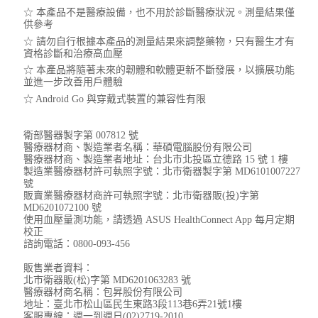
供參考​
☆ 請勿自行根據本產品的測量結果來調整藥物，只有醫生才有
資格診斷和治療高血壓​
☆ 本產品將隨著未來的韌體和軟體更新不斷發展，以擴展功能
並進一步改善用戶體驗​
☆ Android Go 與穿戴式裝置的兼容性有限​
衛部醫器製字第 007812 號
醫療器材商、製造業者名稱：華碩電腦股份有限公司
醫療器材商、製造業者地址：台北市北投區立德路 15 號 1 樓
製造業醫療器材許可執照字號：北市衛器製字第 MD6101007227
號
販賣業醫療器材商許可執照字號：北市衛器販(投)字第
MD6201072100 號
使用血壓量測功能，請透過 ASUS HealthConnect App 每月定期
校正
諮詢電話：0800-093-456
販售業者資料：
北市衛器販(松)字第 MD6201063283 號
醫療器材商名稱：包昇股份有限公司
地址：臺北市松山區民生東路3段113巷6弄21號1樓
客服專線：週一到週日(02)2719-2010