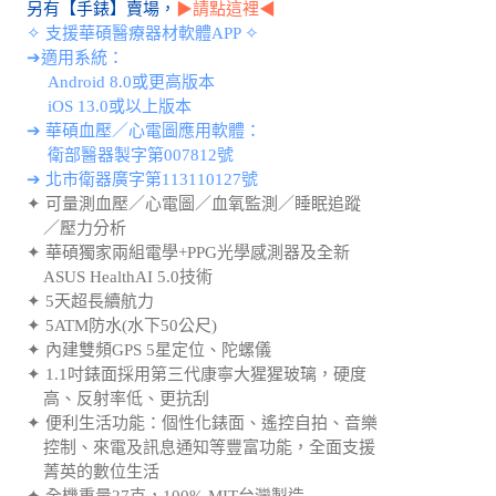
✧ 支援華碩醫療器材軟體APP ✧
➔適用系統：
Android 8.0或更高版本
iOS 13.0或以上版本
➔ 華碩血壓／心電圖應用軟體：
衛部醫器製字第007812號
➔ 北市衛器廣字第113110127號
✦ 可量測血壓／心電圖／血氧監測／睡眠追蹤
／壓力分析
✦ 華碩獨家兩組電學+PPG光學感測器及全新
ASUS HealthAI 5.0技術
✦ 5天超長續航力
✦ 5ATM防水(水下50公尺)
✦ 內建雙頻GPS 5星定位、陀螺儀
✦ 1.1吋錶面採用第三代康寧大猩猩玻璃，硬度
高、反射率低、更抗刮
✦ 便利生活功能：個性化錶面、遙控自拍、音樂
控制、來電及訊息通知等豐富功能，全面支援
菁英的數位生活
✦ 全機重量27克，100% MIT台灣製造