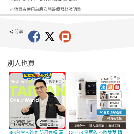
※消費者使用前應詳閱醫療器材說明書
分享
別人也買
486台灣人外套 防風連帽 深
GPLUS 淨萃飲 茶咖雙萃 瞬
T
口袋(拉鏈款)
熱RO開飲機 GP-WT01R
P