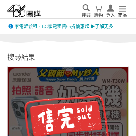
搜尋
購物
登入
商品
先看
家電輕鬆租．LG家電租賃65折優惠起 ▶了解更多
搜尋結果