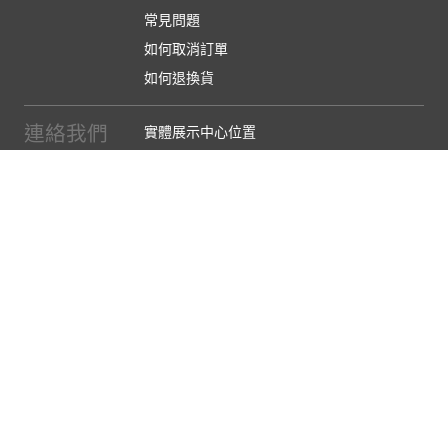
常見問題
如何取消訂單
如何退換貨
連絡我們
實體展示中心位置
實體購物服務條款
廠商提案
企業採購
訂閱486電子報
關於我們
關於486團購
媒體報導
486部落格
【營業人名稱:包昇股份有限公司】 【統一編號:53123157】