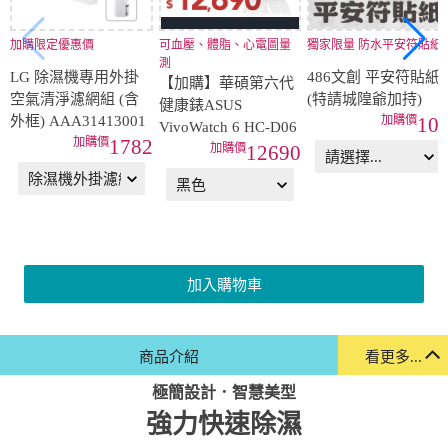
加購限定優惠價
可血壓、體脂、心電圖量
獨家限量 防水平安符貼紙
測
LG 除濕機專用外掛
486文創 平安符貼紙
【加購】華碩第六代
空氣清淨濾網組 (含
(特請城隍爺加持)
健康錶ASUS
外框) AAA31413001
10
VivoWatch 6 HC-D06
1782
12690
加入購物車
商品介紹
看更多...
極簡設計．智慧美型
強力快速除濕