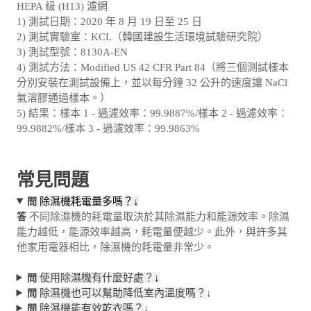
HEPA 級 (H13) 濾網
1) 測試日期：2020 年 8 月 19 日至 25 日
2) 測試實驗室：KCL（韓國建設生活環境試驗研究院）
3) 測試型號：8130A-EN
4) 測試方法：Modified US 42 CFR Part 84（將三個測試樣本
分別安裝在測試設備上，並以每分鐘 32 公升的速度讓 NaCl
氣溶膠通過樣本。）
5) 結果：樣本 1 - 過濾效率：99.9887%/樣本 2 - 過濾效率：
99.9882%/樣本 3 - 過濾效率：99.9863%
常見問題
除濕機耗電量多嗎？↓
問
不同除濕機的耗電量取決於其除濕能力和能源效率。除濕
答
能力越低，能源效率越高，耗電量便越少。此外，與許多其
他家用電器相比，除濕機的耗電量非常少。
使用除濕機有什麼好處？
↓
問
除濕機也可以幫助降低室內溫度嗎？
↓
問
除濕機能有效乾衣嗎？
↓
問