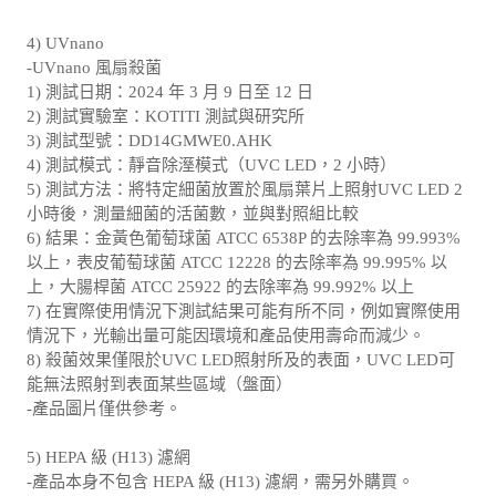
4) UVnano
-UVnano 風扇殺菌
1) 測試日期：2024 年 3 月 9 日至 12 日
2) 測試實驗室：KOTITI 測試與研究所
3) 測試型號：DD14GMWE0.AHK
4) 測試模式：靜音除溼模式（UVC LED，2 小時）
5) 測試方法：將特定細菌放置於風扇葉片上照射UVC LED 2
小時後，測量細菌的活菌數，並與對照組比較
6) 結果：金黃色葡萄球菌 ATCC 6538P 的去除率為 99.993%
以上，表皮葡萄球菌 ATCC 12228 的去除率為 99.995% 以
上，大腸桿菌 ATCC 25922 的去除率為 99.992% 以上
7) 在實際使用情況下測試結果可能有所不同，例如實際使用
情況下，光輸出量可能因環境和產品使用壽命而減少。
8) 殺菌效果僅限於UVC LED照射所及的表面，UVC LED可
能無法照射到表面某些區域（盤面）
-產品圖片僅供參考。
5) HEPA 級 (H13) 濾網
-產品本身不包含 HEPA 級 (H13) 濾網，需另外購買。