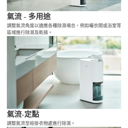
氣流 - 多用途
調整氣流角度以適應各種除濕場合，例如曬衣間或浴室等
區域進行除濕及乾操。
氣流-定點
調整氣流至晾掛衣物處進行除濕。