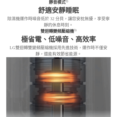
2)
靜音模式
舒適安靜睡眠
除濕機運作時噪音低於 32 分貝，讓您安枕無擾，享受寧
靜的休息時刻。
3)
雙迴轉變頻壓縮機
極省電、低噪音、高效率
LG雙迴轉雙變頻壓縮機採用先進技術，運作時不僅安
靜，還能有效節省能源。