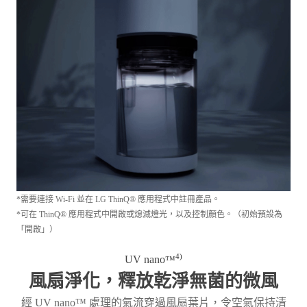
*需要連接 Wi-Fi 並在 LG ThinQ® 應用程式中註冊產品。
*可在 ThinQ® 應用程式中開啟或熄滅燈光，以及控制顏色。（初始預設為
「開啟」）
4)
UV nano
™
風扇淨化，釋放乾淨無菌的微風
經 UV nano™ 處理的氣流穿過風扇葉片，令空氣保持清