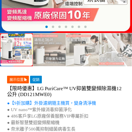
展示位置
促銷
【限時優惠】LG PuriCare™ UV抑菌雙變頻除濕機12
公升 (DD121MWE0)
●【9折加購】外掛濾網隨主機買，變身清淨機
● UV nano™紫外線消毒抑菌淨化
● 486客戶享LG原廠保養服務VIP專屬折扣
● 最新智慧雙迴變頻壓縮機
● 奈米離子500萬抑制細菌病毒生長