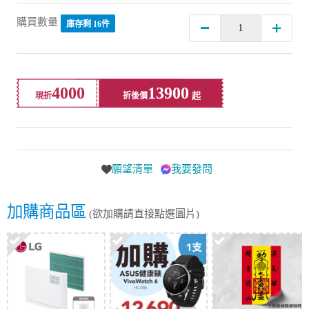
購買數量
庫存剩 16件
4000
13900
現折
折後價
願望清單
我要發問
加購商品區
(欲加購請直接點選圖片)