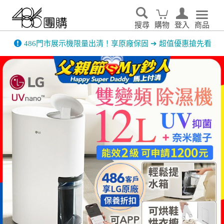
搜尋
購物
登入
商品
486門市展示機限量出清！享原廠保固 ➔ 超值優惠搶先看
家電輕鬆租．LG家電租賃65折優惠起 ▶了解更多