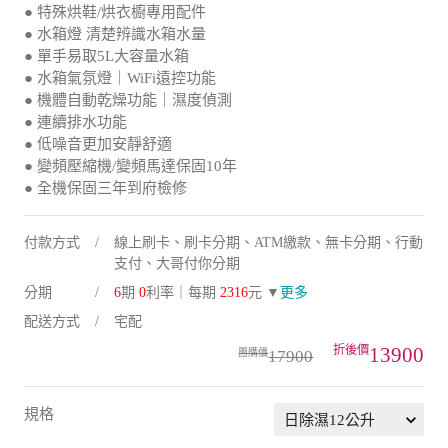
● 特殊烘鞋/烘衣櫥專用配件
● 水箱燈 清楚辨識水箱水量
● 單手易取5L大容量水箱
● 水箱氣氛燈｜WiFi遠控功能
● 機體自動乾燥功能｜濕度偵測
● 連續排水功能
● 低噪音更加安靜舒適
● 變頻壓縮機/變頻馬達保固10年
● 全機保固三年到府檢修
付款方式
線上刷卡、刷卡分期、ATM繳款、無卡分期、行動
支付、大哥付你分期
分期
6
期
0
利率｜每期
2316
元 ▼
更多
配送方式
宅配
13900
17900
規格