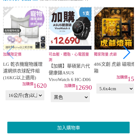
加購商品區
(欲加購請直接點選圖片)
加購限定價
可血壓、體脂、心電圖量
獨家限量 虎爺
測
LG 乾衣機寵物護理
486文創 虎爺 磁吸燈
【加購】華碩第六代
濾網烘衣球配件組
箱
健康錶ASUS
(16KG以上適用)
15
VivoWatch 6 HC-D06
1620
12690
加入購物車