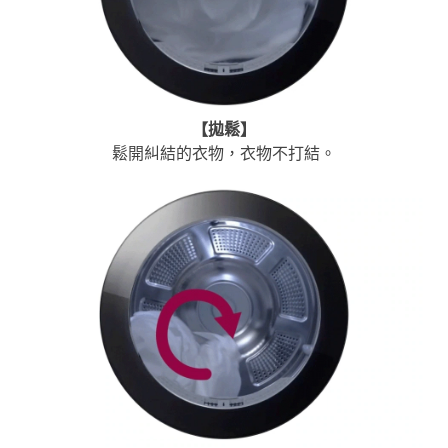
【
拋鬆
】
鬆開糾結的衣物，衣物不打結。