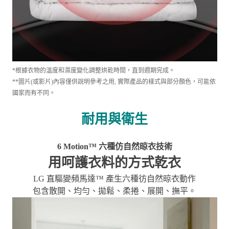
*根據衣物的溫度和濕度變化調整烘乾時間，直到週期完成。
**圖片(或影片)內容僅供說明參考之用, 實際產品的樣式與部分顏色，可能依
國家而有不同。
耐用與衛生
6 Motion™ 六種仿自然晾衣技術
用呵護衣料的方式乾衣
LG 直驅變頻馬達™ 產生六種彷自然晾衣動作
包含散開、均勻、拋鬆、柔捲、展開、撫平。