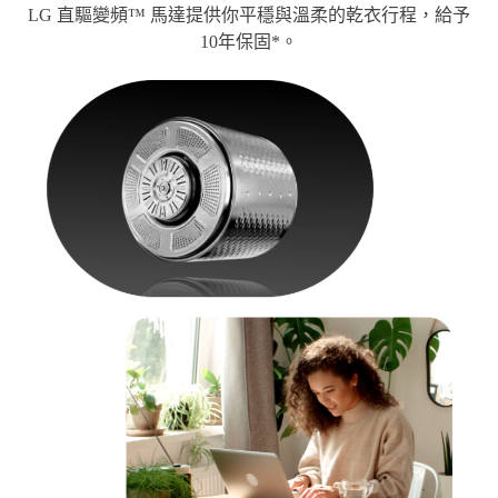
耐用、平穩、安靜
LG 直驅變頻™ 馬達提供你平穩與溫柔的乾衣行程，給予
10年保固*。