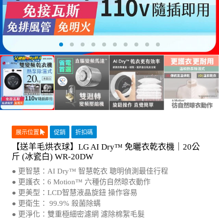
展示位置
促銷
折扣碼
【送羊毛烘衣球】LG AI Dry™ 免曬衣乾衣機｜20公
斤 (冰瓷白) WR-20DW
● 更智慧：AI Dry™ 智慧乾衣 聰明偵測最佳行程
● 更護衣：6 Motion™ 六種仿自然晾衣動作
● 更美型：LCD智慧液晶旋鈕 操作容易
● 更衛生： 99.9% 殺菌除螨