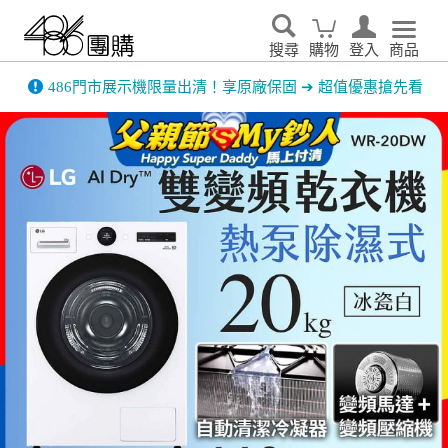
搜尋
購物
登入
商品
家電輕鬆租．LG家電租賃65折優惠起 ▶了解更多
告別耗電怪獸！LG 商用空調專業規劃服務上線，節能省
電達 50% ▶預約免費諮詢規劃