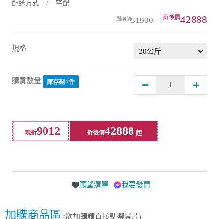
配送方式
宅配
42888
51900
規格
購買數量
庫存剩 7件
9012
42888
現折
折後價
願望清單
我要發問