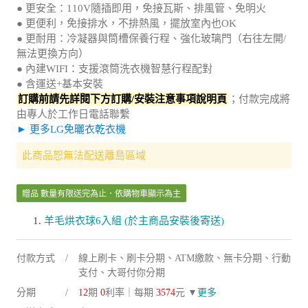
● 更淨化：雙重極細密濾網 濾除棉絮毛髮
● 更安全：110V隨插即用，免接瓦斯、排風管、免明火
● 更便利，免接排水，不排熱風，擺放室內也OK
● 更耐用：冷凝器與筒槽保養行程、強化玻璃門（右往左開/
無法更換方向）
● 內建WIFI：支援滾筒洗衣機智慧行程配對
● 含運送+基本安裝
訂購前請先詳閱下方訂購/安裝注意事項說明頁
；付款完成將
由專人於工作日電話聯繫
► 更多LG免曬衣乾衣機
此商品恕無法配送離島區域
贈品 數量有限送完為止．依購物車顯示為主
羊毛烘衣球6入組 (於主商品安裝後寄送)
付款方式
線上刷卡、刷卡分期、ATM繳款、無卡分期、行動
支付、大哥付你分期
分期
12
期
0
利率｜每期
3574
元 ▼
更多