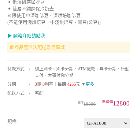
✦ 低溫研磨咖啡豆
✦ 雙層不鏽鋼保冷奶壺
※限使用中深咖啡豆、深烘培咖啡豆
(不能使用淺烘培豆、中淺烘培豆、圓豆(公豆))
▶ 開箱介紹請點我
此商品恕無法配送離島區域
付款方式
線上刷卡、刷卡分期、ATM繳款、無卡分期、行動
支付、大哥付你分期
分期
3
期
0
利率｜每期
4266
元 ▼
更多
配送方式
宅配
12800
19800
規格