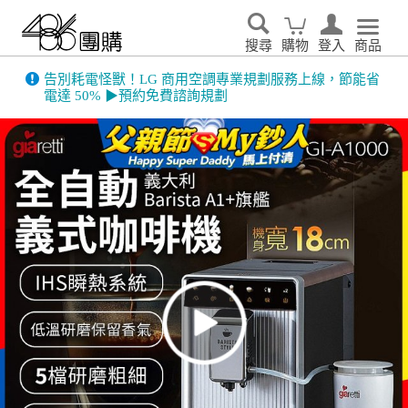
搜尋
購物
登入
商品
告別耗電怪獸！LG 商用空調專業規劃服務上線，節能省
電達 50% ▶預約免費諮詢規劃