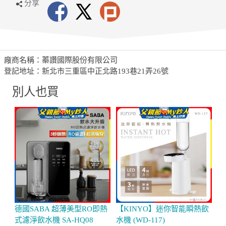
分享
廠商名稱：蓁讚國際股份有限公司
登記地址：新北市三重區中正北路193巷21弄26號
別人也買
德國SABA 超薄美型RO即熱
【KINYO】迷你智能瞬熱飲
【
式濾淨飲水機 SA-HQ08
水機 (WD-117)
榨