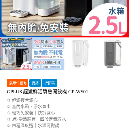
展示位置
促銷
折扣碼
GPLUS 超濾鮮活瞬熱開飲機 GP-WS01
✩ 超濾複合濾心
✩ 無內水箱，淨水直出
✩ 輕巧免安裝｜快拆濾心
✩ 3秒瞬熱裝置｜四段定量取水
✩ 四種溫度選｜水溫可微調