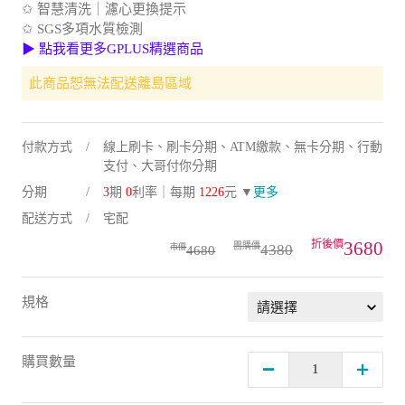
✩ 智慧清洗｜濾心更換提示
✩ SGS多項水質檢測
▶ 點我看更多GPLUS精選商品
此商品恕無法配送離島區域
付款方式
線上刷卡、刷卡分期、ATM繳款、無卡分期、行動
支付、大哥付你分期
分期
3
期
0
利率｜每期
1226
元 ▼
更多
配送方式
宅配
3680
4380
4680
規格
購買數量