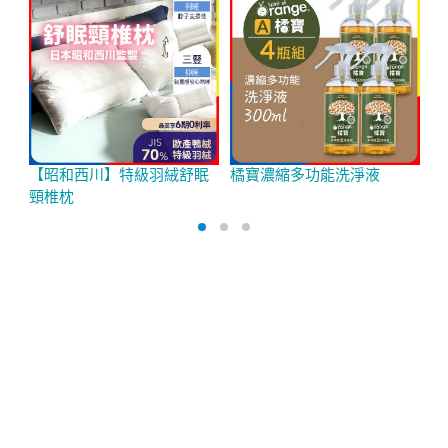
【昭和西川】特級羽絨舒眠
橘寶濃縮多功能洗淨液
P
頸椎枕
超