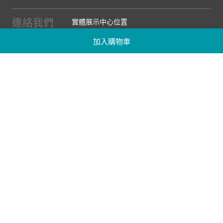
連絡我們
實體展示中心位置
實體購物服務條款
加入購物車
廠商提案
企業採購
訂閱486電子報
關於我們
關於486團購
媒體報導
486部落格
【營業人名稱:包昇股份有限公司】 【統一編號:53123157】
©2026 包昇股份有限公司 版權所有