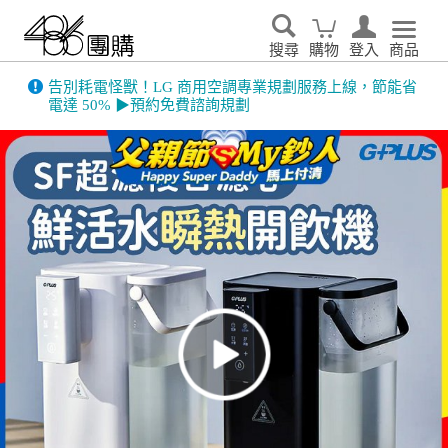
搜尋
購物
登入
商品
告別耗電怪獸！LG 商用空調專業規劃服務上線，節能省
電達 50% ▶預約免費諮詢規劃
486門市展示機限量出清！享原廠保固 ➔ 超值優惠搶先看