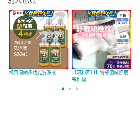
別人也買
橘寶濃縮多功能洗淨液
【昭和西川】特級羽絨舒眠
P
頸椎枕
超