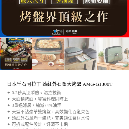
日本千石阿拉丁 遠紅外石墨大烤盤 AMG-G1300T
✦ 0.2秒高溫瞬熱 x 溫控技術
✦ 大面積烤面，豐富料理同時上
✦ 3重過濾層，縮減74%油湮
✦ 美型不沾豪華雙烤盤，高效變化百道菜色
✦ 遠紅外石墨均一熱能，完美鎖住食材水份
✦ 可拆式配件設計，好清不卡垢