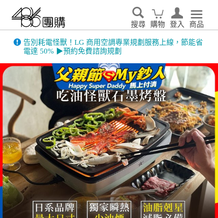
搜尋
購物
登入
商品
告別耗電怪獸！LG 商用空調專業規劃服務上線，節能省
電達 50% ▶預約免費諮詢規劃