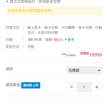
✦ 直立式收納設計，有效節省空間
此商品恕無法配送離島區域
付款方式
線上刷卡、刷卡分期、ATM繳款、無卡分期、行動
支付、大哥付你分期
分期
3
期
0
利率｜每期
3663
元 ▼
更多
配送方式
宅配
10990
11900
規格
購買數量
庫存剩 24件