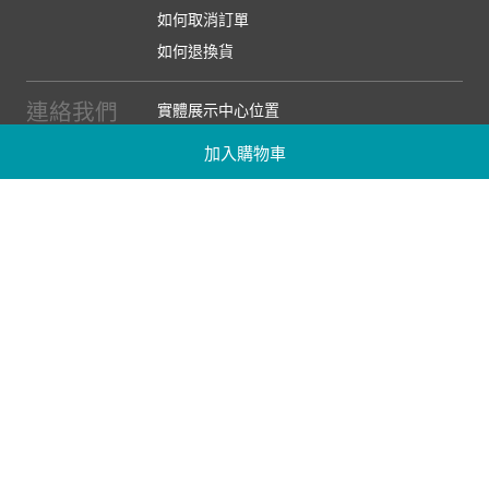
如何取消訂單
如何退換貨
連絡我們
實體展示中心位置
實體購物服務條款
加入購物車
廠商提案
企業採購
訂閱486電子報
關於我們
關於486團購
媒體報導
486部落格
【營業人名稱:包昇股份有限公司】 【統一編號:53123157】