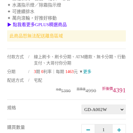
✦ 水滿指示燈／除霜指示燈
✦ 可連續排水
✦ 萬向滾輪，好推好移動
▶ 點我看更多GPLUS精選商品
此商品恕無法配送離島區域
付款方式
線上刷卡、刷卡分期、ATM繳款、無卡分期、行動
支付、大哥付你分期
分期
3
期
0
利率｜每期
1463
元 ▼
更多
配送方式
宅配
4391
4990
5390
規格
購買數量