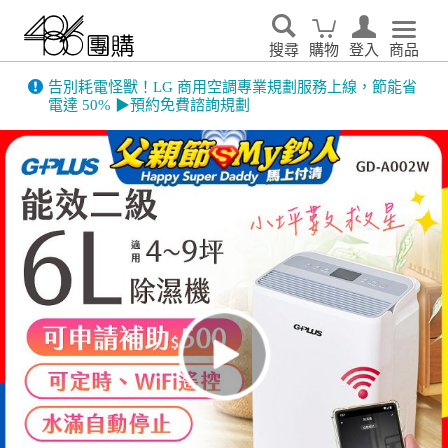
搜尋
購物
登入
商品
告別耗電怪獸！LG 商用空調專業規劃服務上線，節能省
電達 50% ▶預約免費諮詢規劃
486門市展示機限量出清！享原廠保固 ➔ 超值優惠搶先看