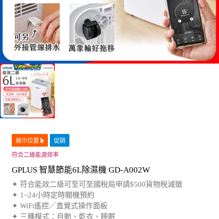
展示位置
促銷
符合二級能源效率
GPLUS 智慧節能6L除濕機 GD-A002W
✦ 符合能效二級可至可至國稅局申請$500貨物稅減徵
✦ 1~24小時定時關機預約
✦ WiFi遙控／直覺式操作面板
✦ 三種模式：自動、乾衣、睡眠