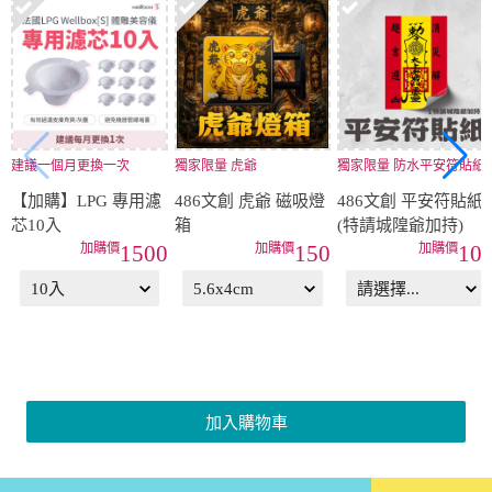
建議一個月更換一次
獨家限量 虎爺
獨家限量 防水平安符貼紙
【加購】LPG 專用濾
486文創 虎爺 磁吸燈
486文創 平安符貼紙
芯10入
箱
(特請城隍爺加持)
1500
150
10
加入購物車