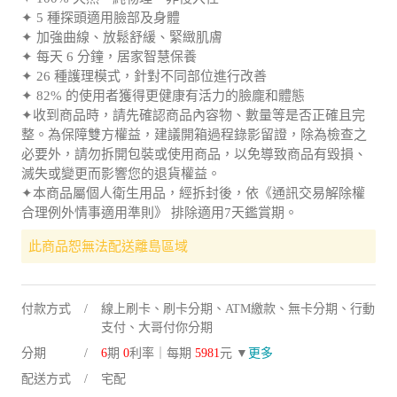
✦ 5 種探頭適用臉部及身體
✦ 加強曲線、放鬆舒緩、緊緻肌膚
✦ 每天 6 分鐘，居家智慧保養
✦ 26 種護理模式，針對不同部位進行改善
✦ 82% 的使用者獲得更健康有活力的臉龐和體態
✦收到商品時，請先確認商品內容物、數量等是否正確且完
整。為保障雙方權益，建議開箱過程錄影留證，除為檢查之
必要外，請勿拆開包裝或使用商品，以免導致商品有毀損、
滅失或變更而影響您的退貨權益。
✦本商品屬個人衛生用品，經拆封後，依《通訊交易解除權
合理例外情事適用準則》 排除適用7天鑑賞期。
此商品恕無法配送離島區域
付款方式
線上刷卡、刷卡分期、ATM繳款、無卡分期、行動
支付、大哥付你分期
分期
6
期
0
利率｜每期
5981
元 ▼
更多
配送方式
宅配