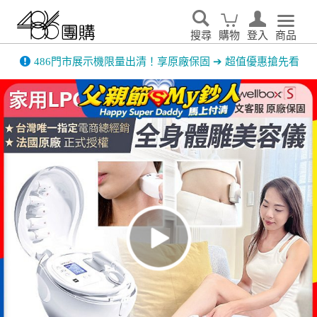
搜尋
購物
登入
商品
486門市展示機限量出清！享原廠保固 ➔ 超值優惠搶先看
家電輕鬆租．LG家電租賃65折優惠起 ▶了解更多