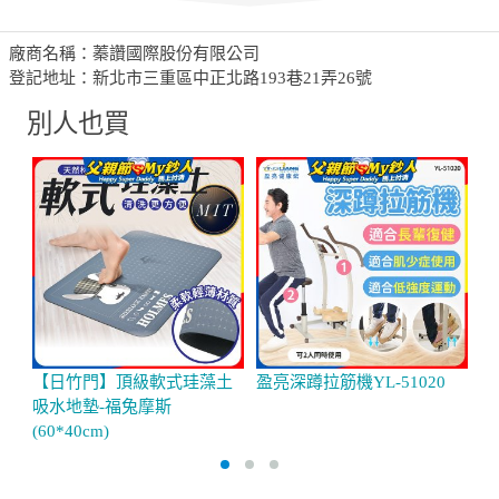
廠商名稱：蓁讚國際股份有限公司
登記地址：新北市三重區中正北路193巷21弄26號
別人也買
【日竹門】頂級軟式珪藻土
盈亮深蹲拉筋機YL-51020
【
吸水地墊-福兔摩斯
測
(60*40cm)