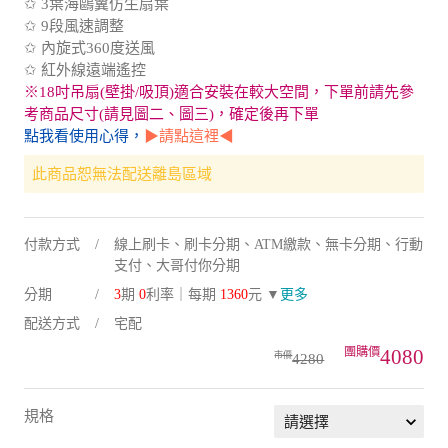
✩ 9段風速調整
✩ 內旋式360度送風
✩ 紅外線遠端遙控
※18吋吊扇(壁掛/吸頂)適合安裝在較大空間，下單前請先參
考商品尺寸(請見圖二、圖三)，確定後再下單
點我看使用心得，
▶請點這裡◀
此商品恕無法配送離島區域
付款方式
線上刷卡、刷卡分期、ATM繳款、無卡分期、行動
支付、大哥付你分期
分期
3
期
0
利率｜每期
1360
元 ▼
更多
配送方式
宅配
4080
4280
規格