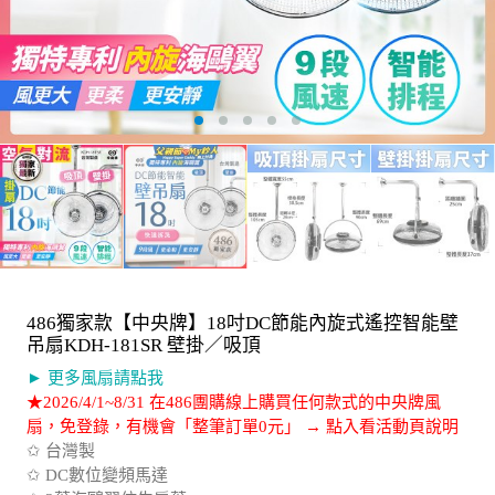
486獨家款【中央牌】18吋DC節能內旋式遙控智能壁
吊扇KDH-181SR 壁掛／吸頂
► 更多風扇請點我
★2026/4/1~8/31 在486團購線上購買任何款式的中央牌風
扇，免登錄，有機會「整筆訂單0元」 → 點入看活動頁說明
✩ 台灣製
✩ DC數位變頻馬達
✩ 3葉海鷗翼仿生扇葉