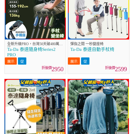
全新升級PRO，台灣50天破480萬募
彈指之間 一秒變座椅
資
Ta-Da 泰達隨身椅Series2
Ta-Da 泰達自動手杖椅
PRO
2950
2599