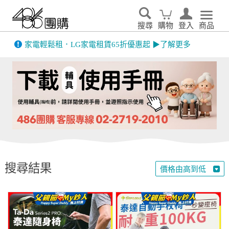
搜尋
購物
登入
商品
先看
家電輕鬆租．LG家電租賃65折優惠起 ▶了解更多
搜尋結果
價格由高到低