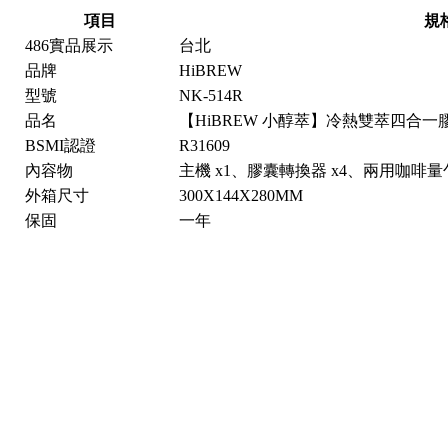
項目
規
486實品展示
台北
品牌
HiBREW
型號
NK-514R
品名
【HiBREW 小醇萃】冷熱雙萃四合
BSMI認證
R31609
內容物
主機 x1、膠囊轉換器 x4、兩用咖啡量勺
外箱尺寸
300X144X280MM
保固
一年