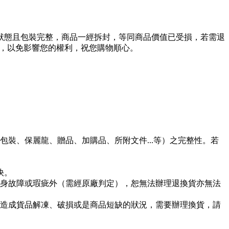
狀態且包裝完整，商品一經拆封，等同商品價值已受損，若需退
用，以免影響您的權利，祝您購物順心。
裝、保麗龍、贈品、加購品、所附文件...等）之完整性。若
快。
身故障或瑕疵外（需經原廠判定），恕無法辦理退換貨亦無法
造成貨品解凍、破損或是商品短缺的狀況，需要辦理換貨，請