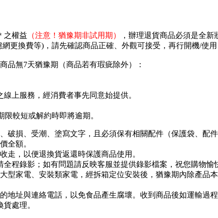
＊之權益
（注意！猶豫期非試用期）
，辦理退貨商品必須是全新
濾網更換費等)，請先確認商品正確、外觀可接受，再行開機/使
商品無7天猶豫期（商品若有瑕疵除外）：
之線上服務，經消費者事先同意始提供。
存期限較短或解約時即將逾期。
、破損、受潮、塗寫文字，且必須保有相關配件（保護袋、配件包
價全額。
收走，以便退換貨返還時保護商品使用。
程請全程錄影；如有問題請反映客服並提供錄影檔案，祝您購物愉
大型家電、安裝類家電，經拆箱定位安裝後，猶豫期內除產品本
的地址與連絡電話，以免食品產生腐壞。收到商品後如運輸過程
換貨處理。