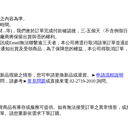
之內容為準。
時間。
材...等)，我們會於訂單完成付款確認後，三-五個天〈不含例
廠商將保留出貨與否的權利。
或Email無法聯繫逾三天者，本公司將逕行取消該筆訂單並退
日您未通知出貨及受領商品，為了保障您的權益，本公司得取消訂單
新品瑕疵之情形，您可申請更換新品或退貨。►
申請流程說明
問，請參考►
常見問題
或直接來電 02-2719-2010 詢問。
供貨商品有庫存或服務可提供。如有無法接受訂單之異常情形，或
單。請您重新依需求下單訂購。