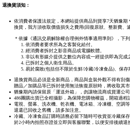
退換貨須知：
依消費者保護法規定，本網站提供商品到貨享7天猶豫期
換貨，我方須收取價值損失之費用(回復原狀、整新費、
＊依據《通訊交易解除權合理例外情事適用準則》，下列
依消費者要求所為之客製化給付。
經消費者拆封之影音商品或電腦軟體。
非以有形媒介提供之數位內容或一經提供即為完成
已拆封之個人衛生用品。
易於腐敗(包括但不限於生鮮/冷藏/冷凍食品)、保
退換貨商品必須是全新商品，商品與盒裝外觀不得有刮傷
贈品／加購品等已拆封使用無法恢復原狀時，將收取其市
猶豫期內請保留原「運送外箱」，勿讓物流商或貨運公司
486團購出貨已全程攝影，為保障您購物權益，開箱過
電視、螢幕、洗衣機、乾衣機、電冰箱、冷凍櫃、空調等
退還已回收之舊機，請多加注意。
冷藏、冷凍食品訂購時請務必留下隨時可收貨並冷藏保存
於2小時內拍照存證並立即與客服聯繫，以便安排後續退