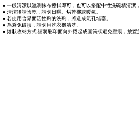
● 一般清潔以濕潤抹布擦拭即可，也可以搭配中性洗碗精清潔
● 清潔後請陰乾，請勿日曬、烘乾機或暖氣。
● 若使用含界面活性劑的洗劑，將造成氣孔堵塞。
● 為避免破損，請勿用洗衣機清洗。
● 捲狀收納方式:請將彩印面向外捲起成圓筒狀避免壓痕，放