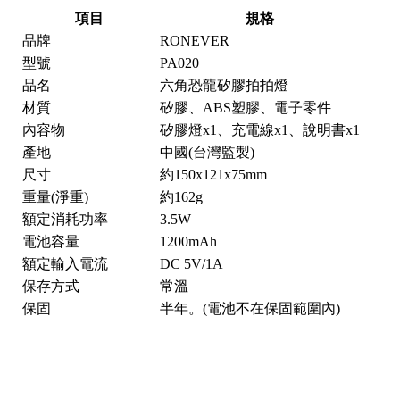
項目
規格
品牌
RONEVER
型號
PA020
品名
六角恐龍矽膠拍拍燈
材質
矽膠、ABS塑膠、電子零件
內容物
矽膠燈x1、充電線x1、說明書x1
產地
中國(台灣監製)
尺寸
約150x121x75mm
重量(淨重)
約162g
額定消耗功率
3.5W
電池容量
1200mAh
額定輸入電流
DC 5V/1A
保存方式
常溫
保固
半年。(電池不在保固範圍內)