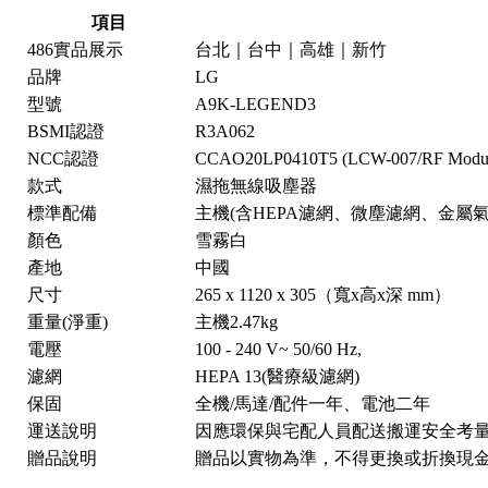
項目
486實品展示
台北｜台中｜高雄｜新竹
品牌
LG
型號
A9K-LEGEND3
BSMI認證
R3A062
NCC認證
CCAO20LP0410T5 (LCW-007/RF Modu
款式
濕拖無線吸塵器
標準配備
主機(含HEPA濾網、微塵濾網、金
顏色
雪霧白
產地
中國
尺寸
265 x 1120 x 305（寬x高x深 mm）
重量(淨重)
主機2.47kg
電壓
100 - 240 V~ 50/60 Hz,
濾網
HEPA 13(醫療級濾網)
保固
全機/馬達/配件一年、電池二年
運送說明
因應環保與宅配人員配送搬運安全考
贈品說明
贈品以實物為準，不得更換或折換現