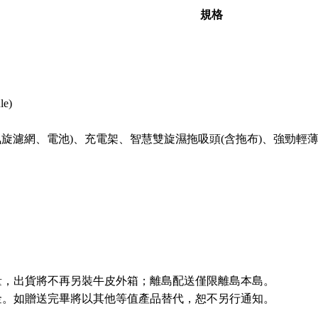
規格
le)
屬氣旋濾網、電池)、充電架、智慧雙旋濕拖吸頭(含拖布)、強勁
量，出貨將不再另裝牛皮外箱；離島配送僅限離島本島。
金。如贈送完畢將以其他等值產品替代，恕不另行通知。