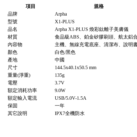
項目
規格
品牌
Arpha
型號
X1-PLUS
品名
Arpha X1-PLUS 煥彩鈦離子美膚儀
材質
食品級ABS、鉑金矽膠刷頭、航太鋁
內容物
主機、無線充電底座、清潔布、說明
顏色
白色/黑色
產地
中國
尺寸
144.5x40.1x50.5 mm
重量(淨重)
135g
電壓
3.7V
額定消耗功率
9.0W
額定輸入電流
USB/5.0V-1.5A
保固
一年
其它說明
IPX7全機防水