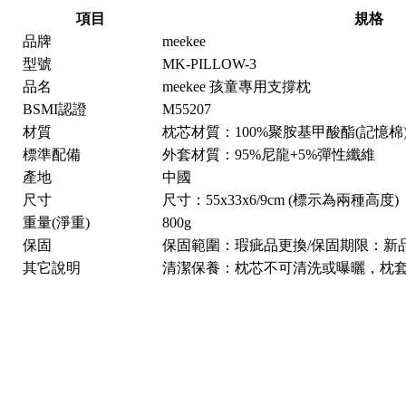
項目
規格
品牌
meekee
型號
MK-PILLOW-3
品名
meekee 孩童專用支撐枕
BSMI認證
M55207
材質
枕芯材質：100%聚胺基甲酸酯(記憶棉)
標準配備
外套材質：95%尼龍+5%彈性纖維
產地
中國
尺寸
尺寸：55x33x6/9cm (標示為兩種高度)
重量(淨重)
800g
保固
保固範圍：瑕疵品更換/保固期限：新
其它說明
清潔保養：枕芯不可清洗或曝曬，枕