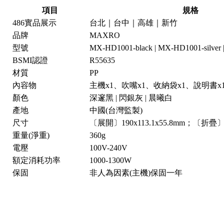
項目
規格
486實品展示
台北｜台中｜高雄｜新竹
品牌
MAXRO
型號
MX-HD1001-black | MX-HD1001-silver
BSMI認證
R55635
材質
PP
內容物
主機x1、吹嘴x1、收納袋x1、說明書x
顏色
深邃黑 | 閃銀灰 | 晨曦白
產地
中國(台灣監製)
尺寸
〔展開〕190x113.1x55.8mm；〔折疊〕171
重量(淨重)
360g
電壓
100V-240V
額定消耗功率
1000-1300W
保固
非人為因素(主機)保固一年