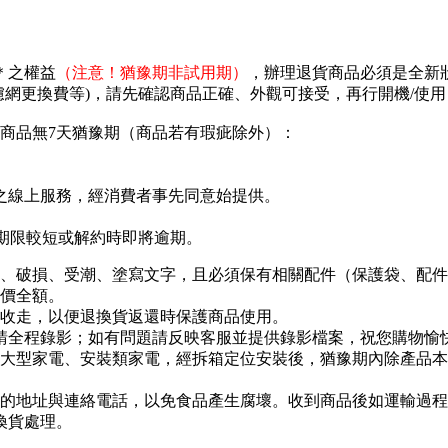
＊之權益
（注意！猶豫期非試用期）
，辦理退貨商品必須是全新
濾網更換費等)，請先確認商品正確、外觀可接受，再行開機/使
商品無7天猶豫期（商品若有瑕疵除外）：
之線上服務，經消費者事先同意始提供。
存期限較短或解約時即將逾期。
、破損、受潮、塗寫文字，且必須保有相關配件（保護袋、配件包
價全額。
收走，以便退換貨返還時保護商品使用。
程請全程錄影；如有問題請反映客服並提供錄影檔案，祝您購物愉
大型家電、安裝類家電，經拆箱定位安裝後，猶豫期內除產品本
的地址與連絡電話，以免食品產生腐壞。收到商品後如運輸過程
換貨處理。