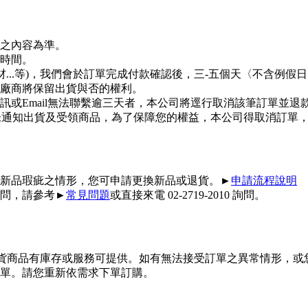
之內容為準。
時間。
材...等)，我們會於訂單完成付款確認後，三-五個天〈不含例
廠商將保留出貨與否的權利。
或Email無法聯繫逾三天者，本公司將逕行取消該筆訂單並退
日您未通知出貨及受領商品，為了保障您的權益，本公司得取消訂單
新品瑕疵之情形，您可申請更換新品或退貨。►
申請流程說明
問，請參考►
常見問題
或直接來電 02-2719-2010 詢問。
供貨商品有庫存或服務可提供。如有無法接受訂單之異常情形，或
單。請您重新依需求下單訂購。