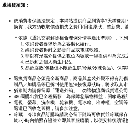
退換貨須知：
依消費者保護法規定，本網站提供商品到貨享7天猶豫期
換貨，我方須收取價值損失之費用(回復原狀、整新費、
＊依據《通訊交易解除權合理例外情事適用準則》，下列
依消費者要求所為之客製化給付。
經消費者拆封之影音商品或電腦軟體。
非以有形媒介提供之數位內容或一經提供即為完成
已拆封之個人衛生用品。
易於腐敗(包括但不限於生鮮/冷藏/冷凍食品)、保
退換貨商品必須是全新商品，商品與盒裝外觀不得有刮傷
贈品／加購品等已拆封使用無法恢復原狀時，將收取其市
猶豫期內請保留原「運送外箱」，勿讓物流商或貨運公司
486團購出貨已全程攝影，為保障您購物權益，開箱過
電視、螢幕、洗衣機、乾衣機、電冰箱、冷凍櫃、空調等
退還已回收之舊機，請多加注意。
冷藏、冷凍食品訂購時請務必留下隨時可收貨並冷藏保存
於2小時內拍照存證並立即與客服聯繫，以便安排後續退