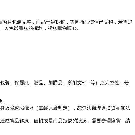
狀態且包裝完整，商品一經拆封，等同商品價值已受損，若需退
用，以免影響您的權利，祝您購物順心。
裝、保麗龍、贈品、加購品、所附文件...等）之完整性。若
快。
身故障或瑕疵外（需經原廠判定），恕無法辦理退換貨亦無法
造成貨品解凍、破損或是商品短缺的狀況，需要辦理換貨，請