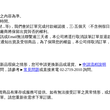
之內容為準。
時間。
材...等)，我們會於訂單完成付款確認後，三-五個天〈不含例
廠商將保留出貨與否的權利。
或Email無法聯繫逾三天者，本公司將逕行取消該筆訂單並退
日您未通知出貨及受領商品，為了保障您的權益，本公司得取消訂單
新品瑕疵之情形，您可申請更換新品或退貨。►
申請流程說明
問，請參考►
常見問題
或直接來電 02-2719-2010 詢問。
供貨商品有庫存或服務可提供。如有無法接受訂單之異常情形，或
單。請您重新依需求下單訂購。