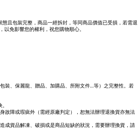
狀態且包裝完整，商品一經拆封，等同商品價值已受損，若需退
用，以免影響您的權利，祝您購物順心。
裝、保麗龍、贈品、加購品、所附文件...等）之完整性。若
快。
身故障或瑕疵外（需經原廠判定），恕無法辦理退換貨亦無法
造成貨品解凍、破損或是商品短缺的狀況，需要辦理換貨，請