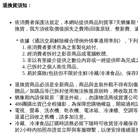
退換貨須知：
依消費者保護法規定，本網站提供商品到貨享7天猶豫期
換貨，我方須收取價值損失之費用(回復原狀、整新費、
＊依據《通訊交易解除權合理例外情事適用準則》，下列
依消費者要求所為之客製化給付。
經消費者拆封之影音商品或電腦軟體。
非以有形媒介提供之數位內容或一經提供即為完成
已拆封之個人衛生用品。
易於腐敗(包括但不限於生鮮/冷藏/冷凍食品)、保
退換貨商品必須是全新商品，商品與盒裝外觀不得有刮傷
贈品／加購品等已拆封使用無法恢復原狀時，將收取其市
猶豫期內請保留原「運送外箱」，勿讓物流商或貨運公司
486團購出貨已全程攝影，為保障您購物權益，開箱過
電視、螢幕、洗衣機、乾衣機、電冰箱、冷凍櫃、空調等
退還已回收之舊機，請多加注意。
冷藏、冷凍食品訂購時請務必留下隨時可收貨並冷藏保存
於2小時內拍照存證並立即與客服聯繫，以便安排後續退