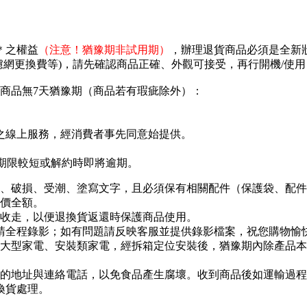
＊之權益
（注意！猶豫期非試用期）
，辦理退貨商品必須是全新
濾網更換費等)，請先確認商品正確、外觀可接受，再行開機/使
商品無7天猶豫期（商品若有瑕疵除外）：
之線上服務，經消費者事先同意始提供。
存期限較短或解約時即將逾期。
、破損、受潮、塗寫文字，且必須保有相關配件（保護袋、配件包
價全額。
收走，以便退換貨返還時保護商品使用。
程請全程錄影；如有問題請反映客服並提供錄影檔案，祝您購物愉
大型家電、安裝類家電，經拆箱定位安裝後，猶豫期內除產品本
的地址與連絡電話，以免食品產生腐壞。收到商品後如運輸過程
換貨處理。