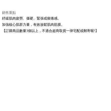
銷售重點
紓緩肌肉疲勞、僵硬、緊張或痠痛感。
加強核心肌群力量，有效放鬆肌肉筋膜。
【訂購商品數量3個以上，不適合超商取貨一律宅配或郵寄喔!】