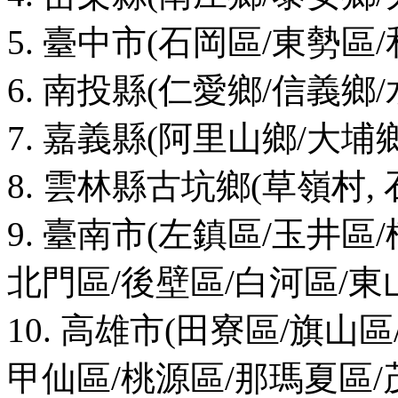
5. 臺中市(石岡區/東勢區
6. 南投縣(仁愛鄉/信義鄉
7. 嘉義縣(阿里山鄉/大埔
8. 雲林縣古坑鄉(草嶺村, 
9. 臺南市(左鎮區/玉井區
北門區/後壁區/白河區/東
10. 高雄市(田寮區/旗山
甲仙區/桃源區/那瑪夏區/