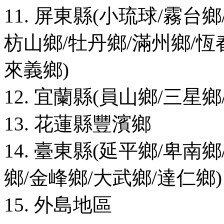
11. 屏東縣(小琉球/霧台
枋山鄉/牡丹鄉/滿州鄉/恆
來義鄉)
12. 宜蘭縣(員山鄉/三星鄉
13. 花蓮縣豐濱鄉
14. 臺東縣(延平鄉/卑南
鄉/金峰鄉/大武鄉/達仁鄉)
15. 外島地區