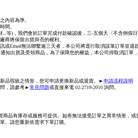
之內容為準。
時間。
材...等)，我們會於訂單完成付款確認後，三-五個天〈不含例
廠商將保留出貨與否的權利。
或Email無法聯繫逾三天者，本公司將逕行取消該筆訂單並退
日您未通知出貨及受領商品，為了保障您的權益，本公司得取消訂單
新品瑕疵之情形，您可申請更換新品或退貨。►
申請流程說明
問，請參考►
常見問題
或直接來電 02-2719-2010 詢問。
供貨商品有庫存或服務可提供。如有無法接受訂單之異常情形，或
單。請您重新依需求下單訂購。