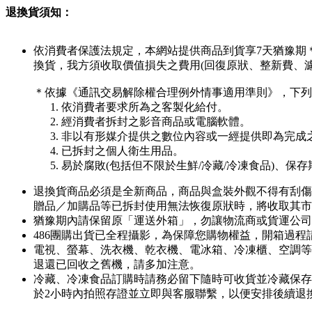
退換貨須知：
依消費者保護法規定，本網站提供商品到貨享7天猶豫期
換貨，我方須收取價值損失之費用(回復原狀、整新費、
＊依據《通訊交易解除權合理例外情事適用準則》，下列
依消費者要求所為之客製化給付。
經消費者拆封之影音商品或電腦軟體。
非以有形媒介提供之數位內容或一經提供即為完成
已拆封之個人衛生用品。
易於腐敗(包括但不限於生鮮/冷藏/冷凍食品)、保
退換貨商品必須是全新商品，商品與盒裝外觀不得有刮傷
贈品／加購品等已拆封使用無法恢復原狀時，將收取其市
猶豫期內請保留原「運送外箱」，勿讓物流商或貨運公司
486團購出貨已全程攝影，為保障您購物權益，開箱過
電視、螢幕、洗衣機、乾衣機、電冰箱、冷凍櫃、空調等
退還已回收之舊機，請多加注意。
冷藏、冷凍食品訂購時請務必留下隨時可收貨並冷藏保存
於2小時內拍照存證並立即與客服聯繫，以便安排後續退