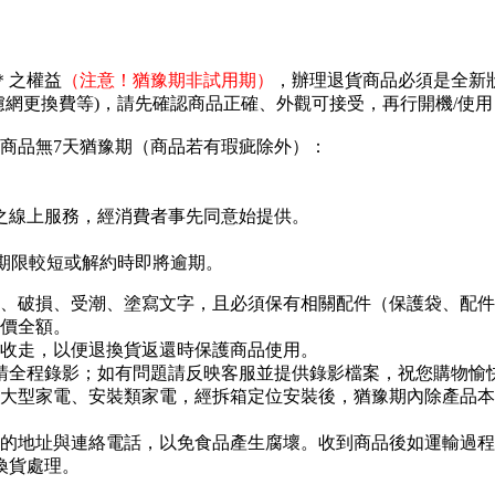
＊之權益
（注意！猶豫期非試用期）
，辦理退貨商品必須是全新
濾網更換費等)，請先確認商品正確、外觀可接受，再行開機/使
商品無7天猶豫期（商品若有瑕疵除外）：
之線上服務，經消費者事先同意始提供。
存期限較短或解約時即將逾期。
、破損、受潮、塗寫文字，且必須保有相關配件（保護袋、配件包
價全額。
收走，以便退換貨返還時保護商品使用。
程請全程錄影；如有問題請反映客服並提供錄影檔案，祝您購物愉
大型家電、安裝類家電，經拆箱定位安裝後，猶豫期內除產品本
的地址與連絡電話，以免食品產生腐壞。收到商品後如運輸過程
換貨處理。