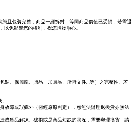
狀態且包裝完整，商品一經拆封，等同商品價值已受損，若需退
用，以免影響您的權利，祝您購物順心。
裝、保麗龍、贈品、加購品、所附文件...等）之完整性。若
快。
身故障或瑕疵外（需經原廠判定），恕無法辦理退換貨亦無法
造成貨品解凍、破損或是商品短缺的狀況，需要辦理換貨，請