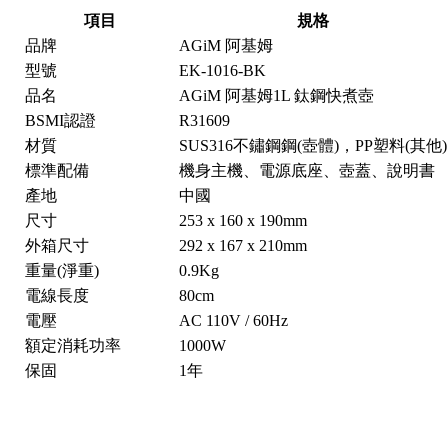
項目
規格
品牌
AGiM 阿基姆
型號
EK-1016-BK
品名
AGiM 阿基姆1L 鈦鋼快煮壺
BSMI認證
R31609
材質
SUS316不鏽鋼鋼(壺體)，PP塑料(其他)
標準配備
機身主機、電源底座、壺蓋、說明書
產地
中國
尺寸
253 x 160 x 190mm
外箱尺寸
292 x 167 x 210mm
重量(淨重)
0.9Kg
電線長度
80cm
電壓
AC 110V / 60Hz
額定消耗功率
1000W
保固
1年