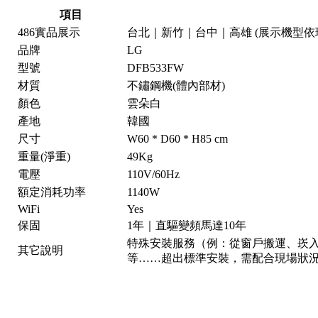
項目
486實品展示
台北｜新竹｜台中｜高雄 (展示機型依
品牌
LG
型號
DFB533FW
材質
不鏽鋼機(體內部材)
顏色
雲朵白
產地
韓國
尺寸
W60 * D60 * H85 cm
重量(淨重)
49Kg
電壓
110V/60Hz
額定消耗功率
1140W
WiFi
Yes
保固
1年｜直驅變頻馬達10年
特殊安裝服務（例：從窗戶搬運、崁
其它說明
等……超出標準安裝，需配合現場狀況