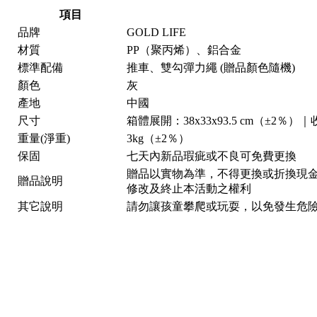
項目
品牌
GOLD LIFE
材質
PP（聚丙烯）、鋁合金
標準配備
推車、雙勾彈力繩 (贈品顏色隨機)
顏色
灰
產地
中國
尺寸
箱體展開：38x33x93.5 cm（±2％）｜收
重量(淨重)
3kg（±2％）
保固
七天內新品瑕疵或不良可免費更換
贈品以實物為準，不得更換或折換現金
贈品說明
修改及終止本活動之權利
其它說明
請勿讓孩童攀爬或玩耍，以免發生危