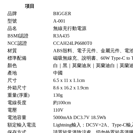
項目
品牌
BIGGER
型號
A-001
品名
無線充行動電源
BSMI認證
R3A435
NCC認證
CCAH24LP6680T0
材質
ABS殼料、電子元件、金屬元件、電
標準配備
磁吸無線充、說明書、60W Type-C to 
顏色
白｜黑｜莫蘭迪灰｜莫蘭迪白｜莫蘭
產地
中國
尺寸
6.5 x 11 x 1.1cm
外箱尺寸
8.6 x 16.2 x 1.9cm
重量(淨重)
130g
電線長度
約100cm
電壓
110V
電池容量
5000mAh DC3.7V 18.5Wh
額定輸入電流
Lightning輸入：DC5V=2A、Type-C
保存方式
請置於常溫陰涼處，切勿外置於高溫