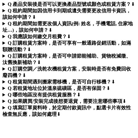
Q 產品安裝後是否可以更換產品型號或顏色或租賃方案？
⬇︎
Q 租約期間如因信用卡到期或遺失需要更改信用卡資訊，
該如何申請？
⬇︎
Q 租約期間如需更改個人資訊(例: 姓名，手機電話, 住家地
址…)，該如何申請？
⬇︎
Q 我應該如何繳交月租費？
⬇︎
Q 訂購租賃方案時，是否可享有一般通路促銷活動，如滿
額贈活動？
⬇︎
Q 訂購租賃方案時，是否可申請節能補助、貨物稅減徵、
汰舊換新補助？
⬇︎
Q 訂購空調／洗乾衣機租賃方案，安裝時是否有免費回收
廢四機？
⬇︎
Q 租賃期間遇到搬家需移機，是否可自行移機？
⬇︎
Q 若租賃地址位於溫泉硫磺區，是否有保固？
⬇︎
Q 哪些地區沒有提供租賃服務？
⬇︎
Q 如果購買/安裝完成後想要退貨，需要注意哪些事項
⬇︎
Q 填寫訂單資料時，於定期付款資訊中，點選卡片有效性
檢查無反應，該如何處理
⬇︎