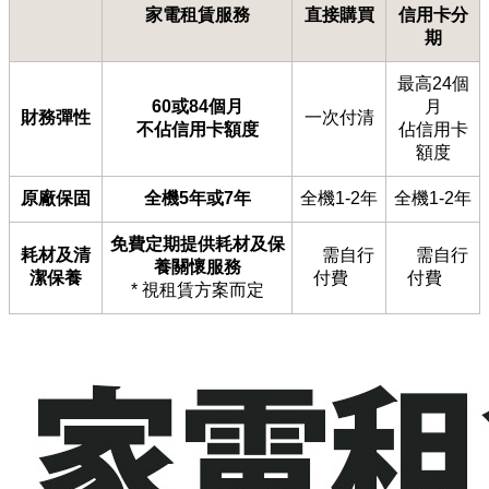
家電租賃服務
直接購買
信用卡分
期
最高24個
60或84個月
月
財務彈性
一次付清
不佔信用卡額度
佔信用卡
額度
原廠保固
全機5年或7年
全機1-2年
全機1-2年
免費定期提供耗材及保
耗材及清
需自行
需自行
養關懷服務
潔保養
付費
付費
* 視
租賃方案而定