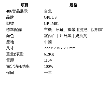
項目
規格
486實品展示
台北
品牌
GPLUS
型號
GP-IM01
標準配備
主機、冰鏟、攜帶用提把、說明書
顏色
室內白｜戶外黑｜奶油黃
產地
中國
尺寸
222ｘ294ｘ290mm
重量(淨重)
6.2Kg
電壓
110V
額定消耗功率
100W
保固
一年