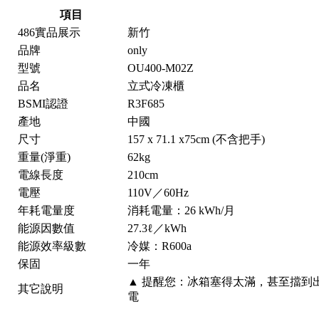
項目
486實品展示
新竹
品牌
only
型號
OU400-M02Z
品名
立式冷凍櫃
BSMI認證
R3F685
產地
中國
尺寸
157 x 71.1 x75cm (不含把手)
重量(淨重)
62kg
電線長度
210cm
電壓
110V／60Hz
年耗電量度
消耗電量：26 kWh/月
能源因數值
27.3ℓ／kWh
能源效率級數
冷媒：R600a
保固
一年
▲ 提醒您：冰箱塞得太滿，甚至擋到
其它說明
電