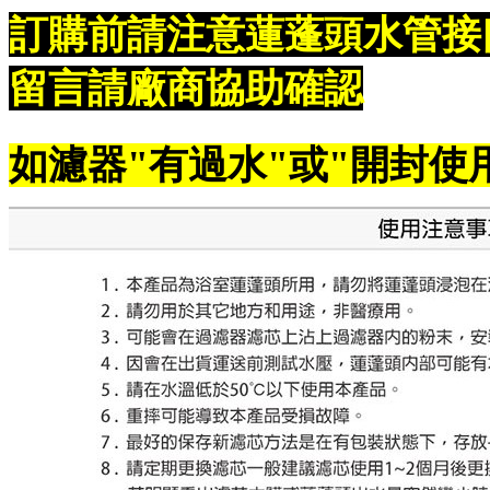
訂購前請注意蓮蓬頭水管接
留言請廠商協助確認
如濾器"有過水"或"開封使