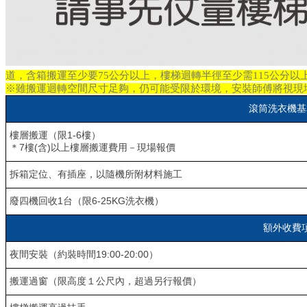
道，含箱搬運至少要75公分以上，樓梯迴轉半徑至少需115公分以
※雖搬運迴轉空間尺寸足夠，仍可能受限於環境，安裝師傅將視現
滾筒洗衣機基
樓層搬運（限1-6樓）
＊7樓(含)以上樓層搬運費用－現場報價
拆箱定位、有插座，以隨機所附材料施工
廢四機回收1台（限6-25KG洗衣機）
額外收費
夜間安裝（約裝時間19:00-20:00）
搬運過窗（限高度１公尺內，超過另行報價）