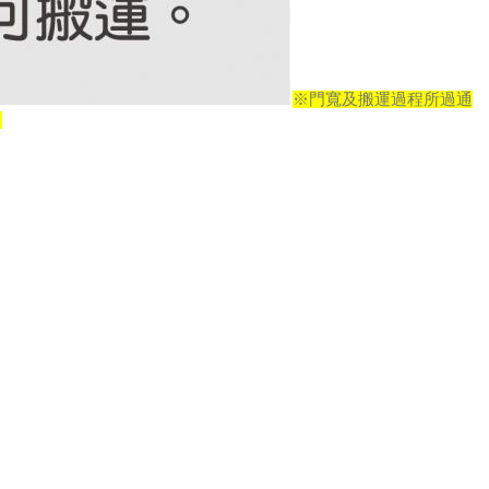
※門寬及搬運過程所過通
。