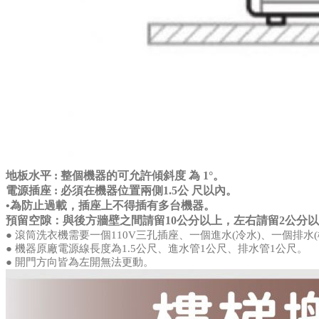
地板水平 : 整個機器的可允許傾斜度 為 1°。
電源插座 : 必須在機器位置兩側1.5公 尺以內。
•為防止過載，插座上不得插有多台機器。
預留空隙：與後方牆壁之間請留10公分以上，左右請留2公分
● 滾筒洗衣機需要一個110V三孔插座、一個進水(冷水)、一個排水
● 機器原廠電源線長度為1.5公尺、進水管1公尺、排水管1公尺。
● 開門方向皆為左開無法更動。