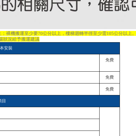
上；裸機搬運至少要70公分以上，樓梯迴轉半徑至少需105公分以上
場狀況給予搬運建議
本安裝
免費
免費
免費
項目